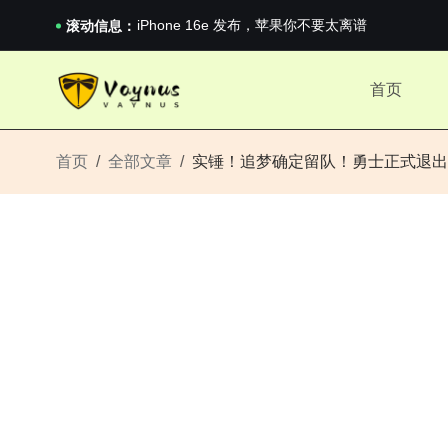
iPhone 16e 发布，苹果你不要太离谱
滚动信息：
2026澳网男单收官：全满贯对上全满亚，德约...
《巅峰守卫 Highguard》正式上线，官...
iPhone 16e 发布，苹果你不要太离谱
首页
首页
全部文章
实锤！追梦确定留队！勇士正式退出