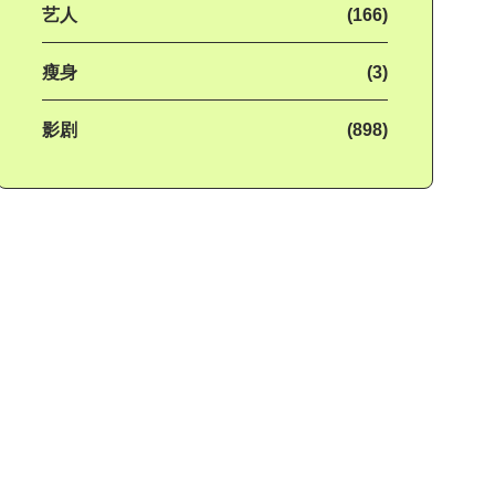
艺人
(166)
瘦身
(3)
影剧
(898)