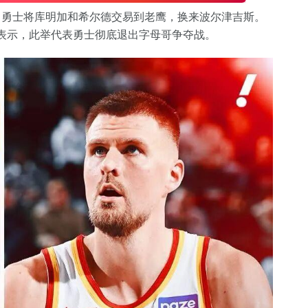
交易，勇士将库明加和希尔德交易到老鹰，换来波尔津吉斯。
他表示，此举代表勇士彻底退出字母哥争夺战。