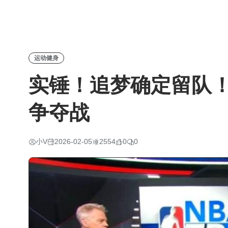
运动健身
实锤！追梦确定留队
争夺战
小V
2026-02-05
2554
0
0