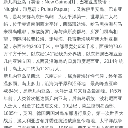
新几内亚岛（英语：New Guinea[1]，巴布亚皮钦语：
Niugini，印尼语：Pulau Papua），又称伊里安岛、巴布亚
岛，是马来群岛东部岛屿，为太平洋第一、世界第二大岛
屿，位于赤道南侧西太平洋，西隔班达海、哈马黑拉海与马
来群岛毗邻，东临所罗门海与俾斯麦群岛、所罗门群岛相
望，南隔阿拉弗拉海、珊瑚海、托雷斯海峡与澳大利亚相
望，东西长约2400千米，中部最宽处650千米，面积约78.6
万平方千米。以东经141°经线为分界线，以东归属巴布亚新
几内亚独立国，以西及沿海岛屿归属印度尼西亚。2014年统
计，岛上人口约为1131万人。
新几内亚岛呈西北一东南走向，属热带海洋性气候，终年高
温多雨。岛上多山，沿海为平原和沼泽地，最高峰查亚峰
4884米，是新几内亚岛、大洋洲及马来群岛最高峰。约5万
年前，人类首次抵达新几内亚岛，后南岛语族、波利尼西亚
人迁入，创造了拉皮塔文化。19世纪，荷兰控制岛西部。
1885年，英国、德国两国对岛东部进行瓜分。第一次世界大
战后，澳大利亚占领并委任统治威廉皇帝领地。太平洋战争