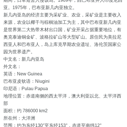
期间，日军短暂入侵该岛。1969年，西巴布亚并入印度尼西
亚。1975年，巴布亚新几内亚独立。
新几内亚岛的经济主要为采矿业、农业，采矿业是主要收入
来源，农业以椰干与棕榈油加工为主，其中巴布亚新几内亚
是世界第二大热带木材出口国，矿业开采占据重要地位，有
奥克泰迪铜金矿、波格拉矿山等大型矿山。原住民为美拉尼
西亚人和巴布亚人，岛上库克早期农业遗址、洛伦茨国家公
园为世界遗产。
中文名：新几内亚岛
外文名：
英语：New Guinea
巴布亚皮钦语：Niugini
印尼语：Pulau Papua
地理位置：赤道南侧的西太平洋，澳大利亚以北、太平洋西
部
面积：约 786000 km2
所在州：大洋洲
范围：约为东经130°至东经153°，赤道至南纬12°