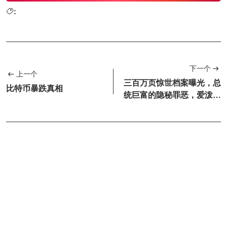
:
下一个
上一个
三百万页惊世档案曝光，总
比特币暴跌真相
统巨富的隐秘罪恶，爱泼斯
坦案（Jeffrey Ep...