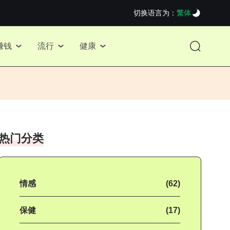
切换语言为：
繁体
赚钱
流行
健康
热门分类
情感
(62)
保健
(17)