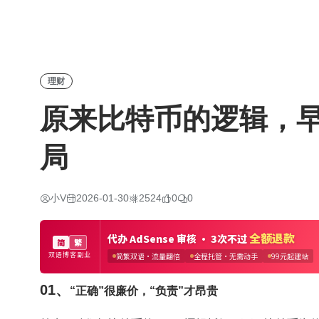
理财
原来比特币的逻辑，
局
小V
2026-01-30
2524
0
0
01、
“正确”很廉价，“负责”才昂贵