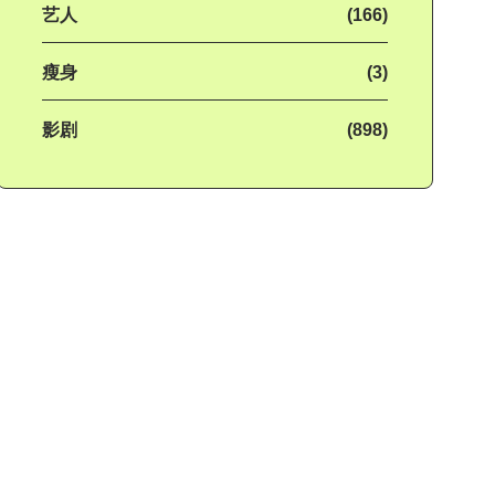
艺人
(166)
瘦身
(3)
影剧
(898)