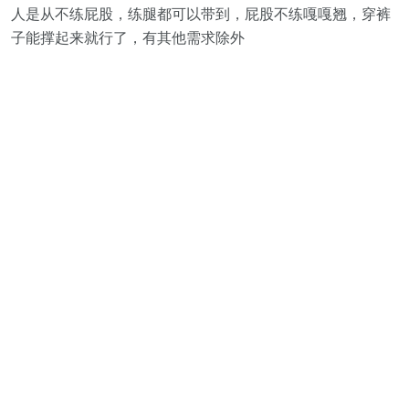
人是从不练屁股，练腿都可以带到，屁股不练嘎嘎翘，穿裤
子能撑起来就行了，有其他需求除外