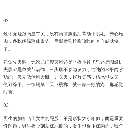
02
这个无疑跟肉量有关，没有肉前胸贴后背动个肌毛，安心堆
肉，多吃多练涨体重先，后期做到推胸嘎嘎的充血感就快
了。
建议先夹胸，无论龙门架夹胸还是平板哑铃飞鸟还是蝴蝶机
夹胸都是单关节动作，三头肌不参与发力，纯纯的水平内收
功能，孤立激活胸大肌，开头夹，找募集感，结尾也要夹，
做到榨干。一练胸第二天下楼梯，就一颤一颤的疼，那感觉
酸爽。
03
男生的胸相当于女生的屁股，不是形状大小相似，而是重要
性问题，男生极少刻意练屁股的，女生也极少练胸的，我个