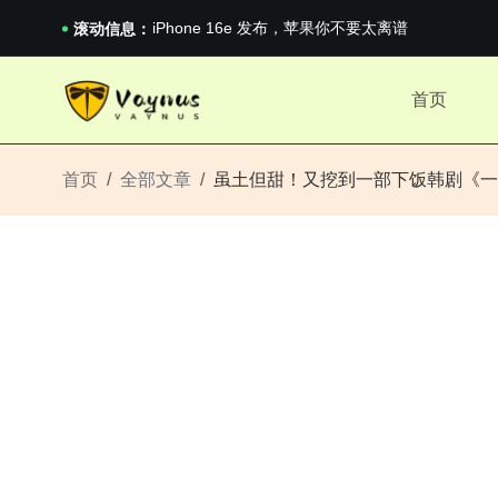
iPhone 16e 发布，苹果你不要太离谱
滚动信息：
2026澳网男单收官：全满贯对上全满亚，德约...
《巅峰守卫 Highguard》正式上线，官...
iPhone 16e 发布，苹果你不要太离谱
首页
首页
全部文章
虽土但甜！又挖到一部下饭韩剧《一