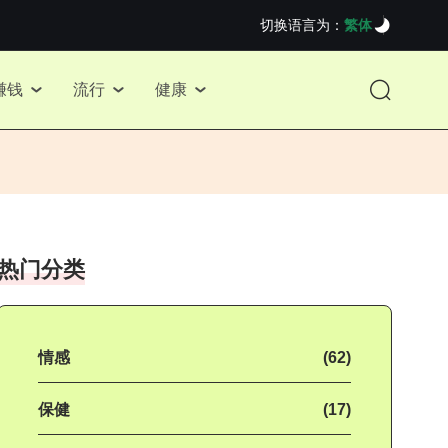
切换语言为：
繁体
赚钱
流行
健康
热门分类
情感
(62)
保健
(17)