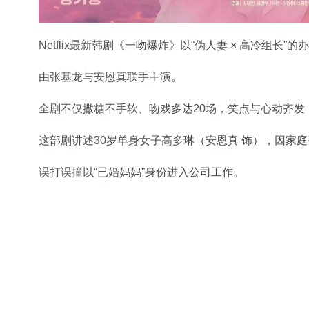
Netflix最新韩剧《一吻爆炸》以“伪人妻 × 高冷组长”
由张基龙与安恩真联手主演。
全剧不仅撒糖不手软、吻戏多达20场，笑点与心动齐发
这部剧讲述30岁单身女子高多琳（安恩真 饰），因家
误打误撞以“已婚妈妈”身份进入公司工作。