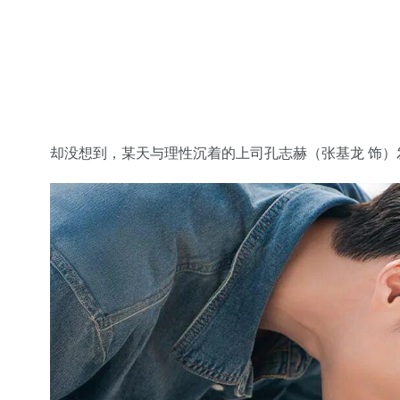
却没想到，某天与理性沉着的上司孔志赫（张基龙 饰）