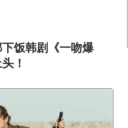
部下饭韩剧《一吻爆
上头！