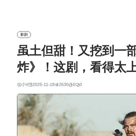
影剧
虽土但甜！又挖到一
炸》！这剧，看得太
小V
2025-11-18
2630
0
0