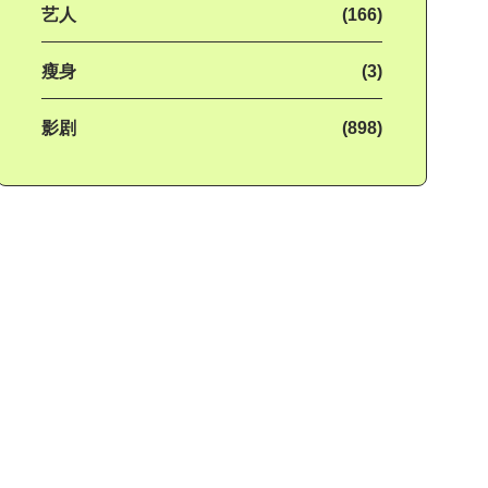
艺人
(166)
瘦身
(3)
影剧
(898)