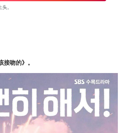
上头。
不该接吻的》。