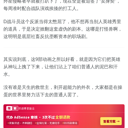
外星侵略者早就被打趴下了，现在全是被迫签了“卖身契”，
每周准时配合战队演戏挨揍的打工人。
D战斗员这个反派当得太憋屈了，他不想再当别人英雄秀里
的道具，于是决定掀翻这套虚伪的剧本。这哪是打怪兽啊，
这明明是底层社畜反抗垄断资本的职场剧。
其实说到底，这9部动画之所以好看，就是因为它们把英雄
从神坛上拽了下来，让他们沾上了咱们普通人的泥巴和汗
水。
没有谁是天生的救世主，剥开超能力的外衣，大家都是在操
蛋的世界里努力活下去的普通人罢了。