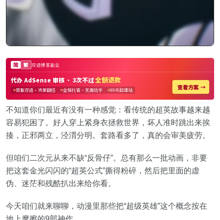
不知道你们最近有没有一种感觉：看传统的超英故事越来越
容易犯困了。好人穿上紧身衣拯救世界，坏人准时跳出来挨
揍，正邪两立，泾渭分明。套路看多了，真的会审美疲劳。
但咱们二次元从来不缺“反骨仔”。总有那么一批动画，非要
把这套金光闪闪的“超英公式”撕得粉碎，然后把里面的虚
伪、迷茫和残酷扒出来给你看。
今天咱们就来聊聊，动漫里那些把“超级英雄”这个概念按在
地上摩擦的9部神作。