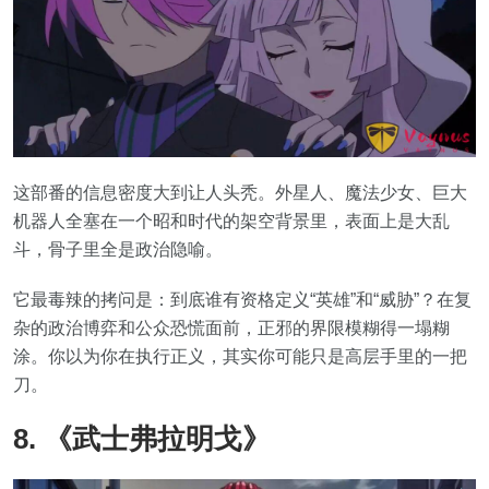
这部番的信息密度大到让人头秃。外星人、魔法少女、巨大
机器人全塞在一个昭和时代的架空背景里，表面上是大乱
斗，骨子里全是政治隐喻。
它最毒辣的拷问是：到底谁有资格定义“英雄”和“威胁”？在复
杂的政治博弈和公众恐慌面前，正邪的界限模糊得一塌糊
涂。你以为你在执行正义，其实你可能只是高层手里的一把
刀。
8. 《武士弗拉明戈》