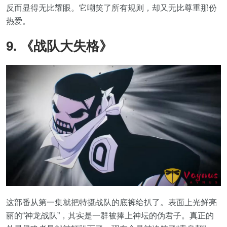
反而显得无比耀眼。它嘲笑了所有规则，却又无比尊重那份
热爱。
9. 《战队大失格》
这部番从第一集就把特摄战队的底裤给扒了。表面上光鲜亮
丽的“神龙战队”，其实是一群被捧上神坛的伪君子。真正的