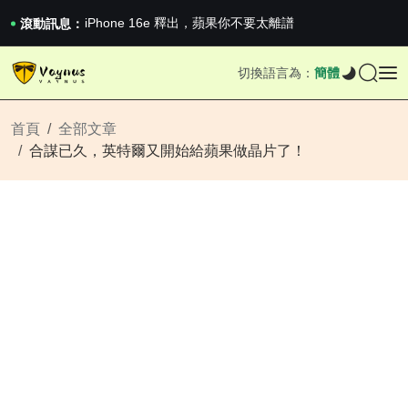
《巔峰守衛 Highguard》正式上線，官...
iPhone 16e 釋出，蘋果你不要太離譜
滾動訊息：
2026澳網男單收官：全滿貫對上全滿亞，德約...
《巔峰守衛 Highguard》正式上線，官...
切換語言為：
簡體
iPhone 16e 釋出，蘋果你不要太離譜
首頁
全部文章
合謀已久，英特爾又開始給蘋果做晶片了！