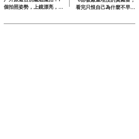
個拍照姿勢，上鏡漂亮，自
看完只恨自己為什麼不早點
由鬆弛不做作~
看