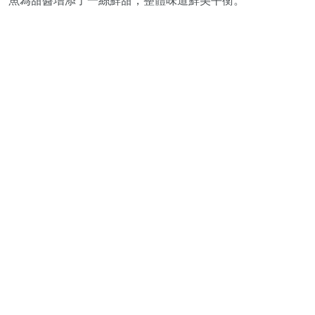
魚為甜醬增添了一絲鮮甜，整體味道鮮美平衡。