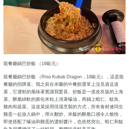
龍餐廳鍋巴炒飯 （18歐元）
龍餐廳鍋巴炒飯 （Riso Kubak Dragon，18歐元），這是龍
餐廳的招牌菜。我之前在米蘭的中餐館選單上沒見過這道
菜，它濃郁的風味著實讓我驚喜。炒飯是一道改良版的上海
菜。酥脆綿軟的膨化米粒上澆著蠔油，再鋪上蝦仁、魷魚、
雞肉和蔬菜。這道菜採用現場烹製的方式，所有食材連同生
雞蛋一起放入鍋中，用火翻炒。米飯的酥脆口感令人愉悅，
即使搭配了蠔油和雞蛋的濃郁醬汁，也依然突出。蝦仁和魷