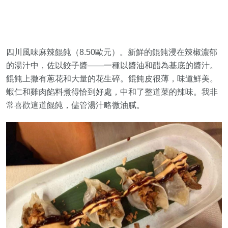
四川風味麻辣餛飩（8.50歐元）。新鮮的餛飩浸在辣椒濃郁
的湯汁中，佐以餃子醬——一種以醬油和醋為基底的醬汁。
餛飩上撒有蔥花和大量的花生碎。餛飩皮很薄，味道鮮美。
蝦仁和雞肉餡料煮得恰到好處，中和了整道菜的辣味。我非
常喜歡這道餛飩，儘管湯汁略微油膩。