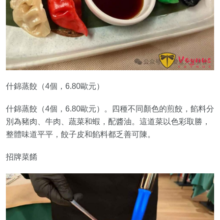
什錦蒸餃（4個，6.80歐元）
什錦蒸餃（4個，6.80歐元）。四種不同顏色的煎餃，餡料分
別為豬肉、牛肉、蔬菜和蝦，配醬油。這道菜以色彩取勝，
整體味道平平，餃子皮和餡料都乏善可陳。
招牌菜餚