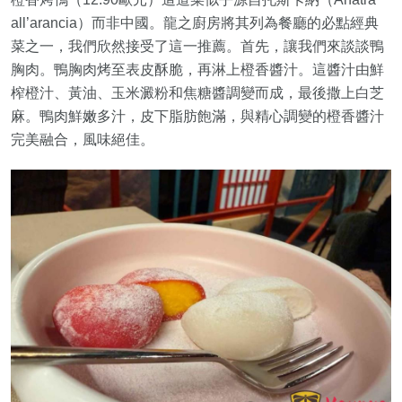
all’arancia）而非中國。龍之廚房將其列為餐廳的必點經典
菜之一，我們欣然接受了這一推薦。首先，讓我們來談談鴨
胸肉。鴨胸肉烤至表皮酥脆，再淋上橙香醬汁。這醬汁由鮮
榨橙汁、黃油、玉米澱粉和焦糖醬調變而成，最後撒上白芝
麻。鴨肉鮮嫩多汁，皮下脂肪飽滿，與精心調變的橙香醬汁
完美融合，風味絕佳。