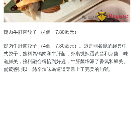
鴨肉牛肝菌餃子 （4個，7.80歐元）
鴨肉牛肝菌餃子 （4個，7.80歐元）。這是龍餐廳的經典中
式餃子，餡料為鴨肉和牛肝菌，外裹微辣蛋黃醬和京醬。味
道鮮美，餡料融合得恰到好處，牛肝菌增添了香氣和鮮美。
蛋黃醬則以一絲辛辣味為這道菜畫上了完美的句號。