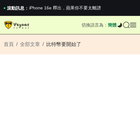
《巔峰守衛 Highguard》正式上線，官...
iPhone 16e 釋出，蘋果你不要太離譜
滾動訊息：
2026澳網男單收官：全滿貫對上全滿亞，德約...
《巔峰守衛 Highguard》正式上線，官...
切換語言為：
簡體
iPhone 16e 釋出，蘋果你不要太離譜
首頁
全部文章
比特幣要開始了