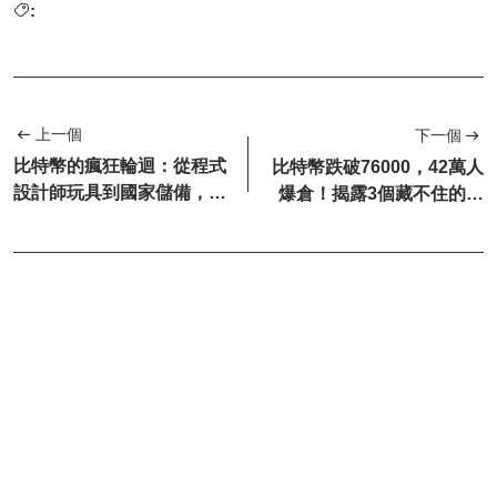
:
上一個
下一個
比特幣的瘋狂輪迴：從程式
比特幣跌破76000，42萬人
設計師玩具到國家儲備，13
爆倉！揭露3個藏不住的風
年血淚史寫滿人性貪婪！
險訊號