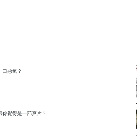
一口惡氣？
讓你覺得是一部爽片？