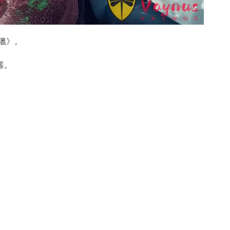
獵》。
樣。