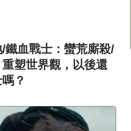
/鐵血戰士：蠻荒廝殺/
》重塑世界觀，以後還
士嗎？