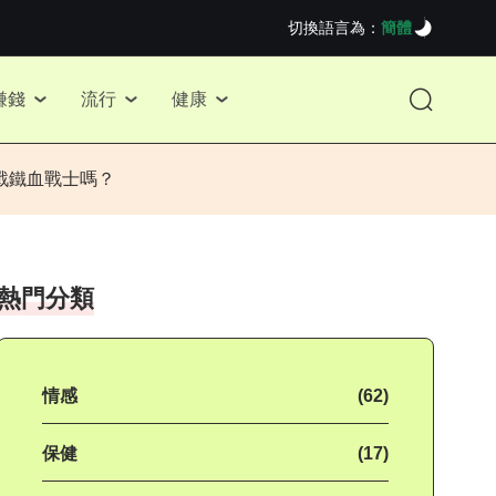
切換語言為：
簡體
賺錢
流行
健康
戰鐵血戰士嗎？
熱門分類
情感
(62)
保健
(17)