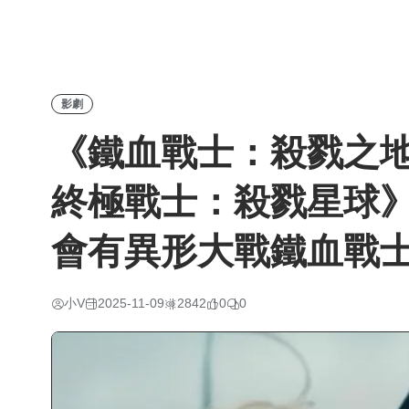
影劇
《鐵血戰士：殺戮之地
終極戰士：殺戮星球
會有異形大戰鐵血戰
小V
2025-11-09
2842
0
0