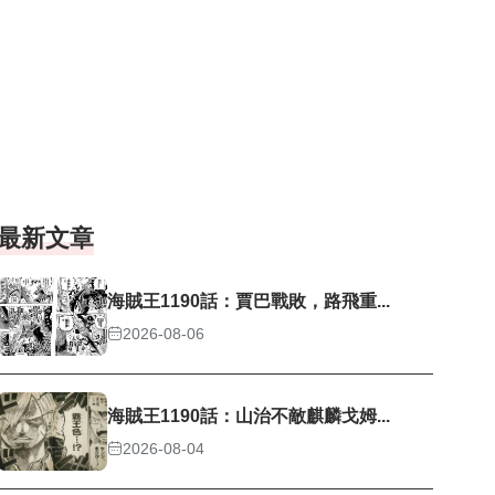
最新文章
海賊王1190話：賈巴戰敗，路飛重...
2026-08-06
海賊王1190話：山治不敵麒麟戈姆...
2026-08-04