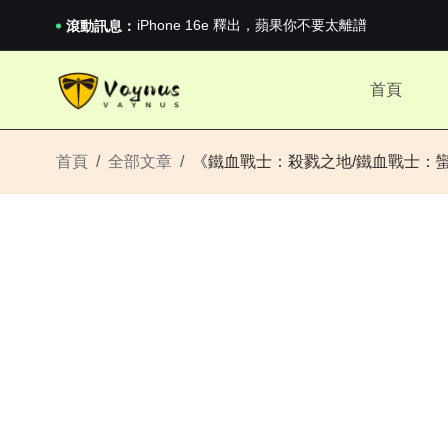
《巔峰守衛 Highguard》正式上線，官...
iPhone 16e 釋出，蘋果你不要太離譜
滾動訊息：
2026澳網男單收官：全滿貫對上全滿亞，德約...
《巔峰守衛 Highguard》正式上線，官...
首頁
iPhone 16e 釋出，蘋果你不要太離譜
首頁
全部文章
《鐵血戰士：殺戮之地/鐵血戰士：