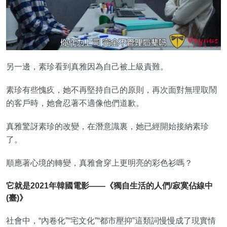
另一邊，素珍看到真雅因為自己被上級責難。
素珍有些愧疚，她不再堅持自己的原則，再次面對無理取鬧
的客戶時，她會忍著不適像他們道歉。
真雅驚訝素珍的改變，在潛意識裏，她已經開始接納素珍
了。
順應著心境的轉變，真雅會穿上更明亮的彩色衫嗎？
它就是2021年韓國電影——《獨自生活的人們/寂寞佔線中
(臺)》
社會中，“內卷化”“宅文化”“都市壓抑”這類詞慢慢成了現實情