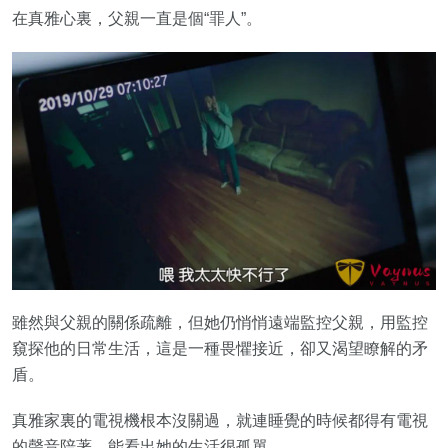
在真雅心裏，父親一直是個“罪人”。
雖然與父親的關係疏離，但她仍悄悄遠端監控父親，用監控
窺探他的日常生活，這是一種畏懼接近，卻又渴望瞭解的矛
盾。
真雅家裏的電視機根本沒關過，就連睡覺的時候都得有電視
的聲音陪著，能看出她的生活很孤單。