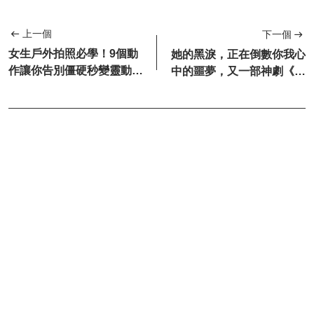
上一個
下一個
女生戶外拍照必學！9個動
她的黑淚，正在倒數你我心
作讓你告別僵硬秒變靈動，
中的噩夢，又一部神劇《星
溫柔又靈動誰能不愛
期三 第二季》迴歸！