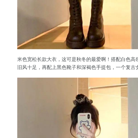
米色宽松长款大衣，这可是秋冬的最爱啊！搭配白色高
旧风十足，再配上黑色靴子和深褐色手提包，一个复古