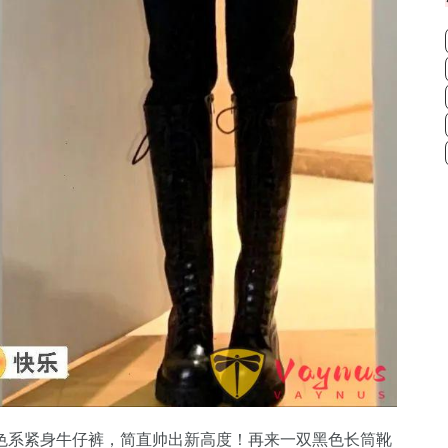
色系紧身牛仔裤，简直帅出新高度！再来一双黑色长筒靴