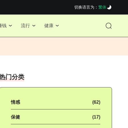
切换语言为：
繁体
赚钱
流行
健康
热门分类
情感
(62)
保健
(17)