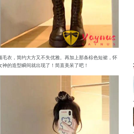
领毛衣，简约大方又不失优雅。再加上那条棕色短裙，怀
女神的造型瞬间就出现了！简直美呆了吧！