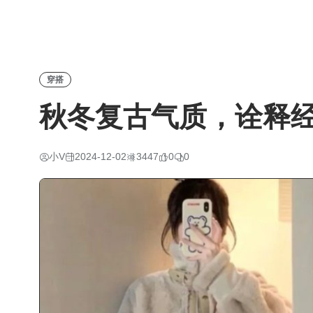
穿搭
秋冬复古气质，诠释
小V
2024-12-02
3447
0
0