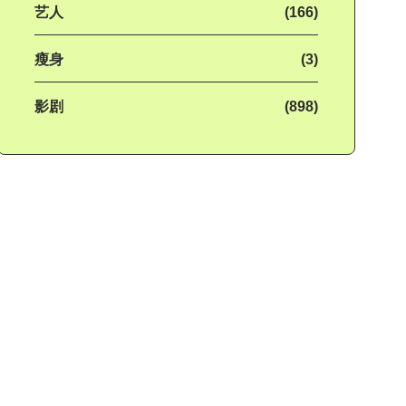
艺人
(166)
瘦身
(3)
影剧
(898)