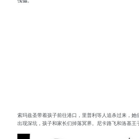
傀儡。
索玛兹圣带着孩子前往港口，里普利等人追杀过来，她
出现深坑，孩子和家长们掉落冥界。尼卡路飞和洛基王