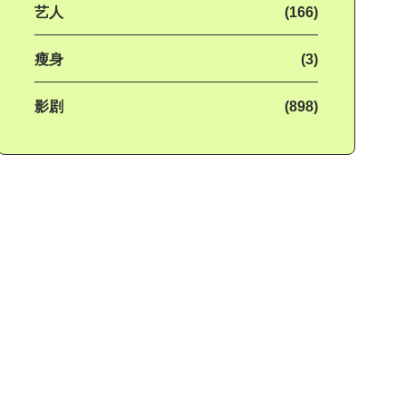
艺人
(166)
瘦身
(3)
影剧
(898)