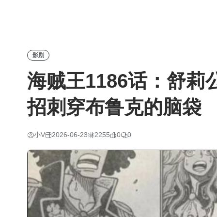
影剧
海贼王1186话：舒
招刺穿布鲁克的脑袋
小V
2026-06-23
2255
0
0