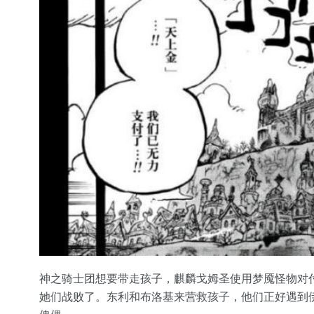
神之骑士团想要带走孩子，麒麟戈姆圣使用梦魇怪物对
她们战败了。东利和布洛基来营救孩子，他们正好遇到