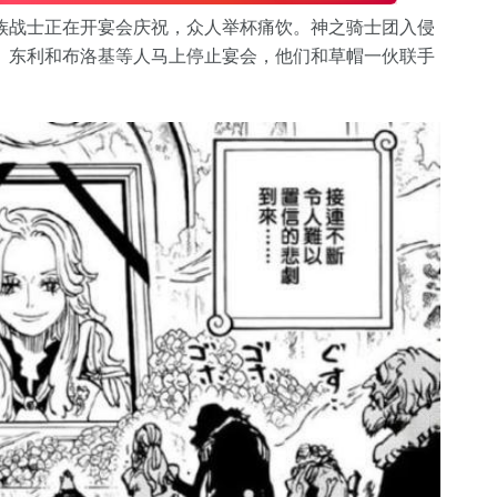
族战士正在开宴会庆祝，众人举杯痛饮。神之骑士团入侵
。东利和布洛基等人马上停止宴会，他们和草帽一伙联手