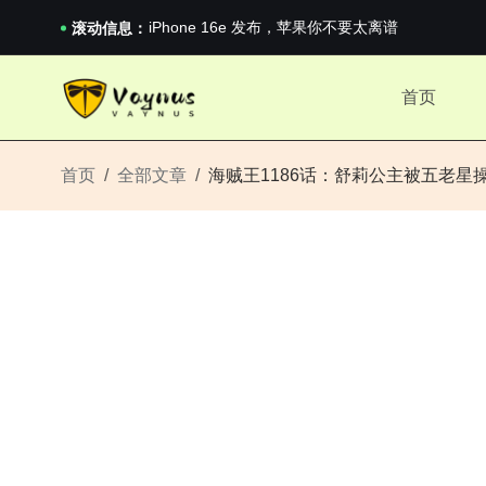
iPhone 16e 发布，苹果你不要太离谱
滚动信息：
2026澳网男单收官：全满贯对上全满亚，德约...
《巅峰守卫 Highguard》正式上线，官...
iPhone 16e 发布，苹果你不要太离谱
首页
首页
全部文章
海贼王1186话：舒莉公主被五老