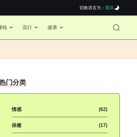
切换语言为：
繁体
赚钱
流行
健康
热门分类
情感
(62)
保健
(17)