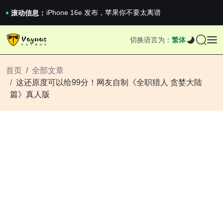
iPhone 16e 发布，苹果你不要太离谱
滚动信息：
2026澳网男单收官：全满贯对上全满亚，德约...
《巅峰守卫 Highguard》正式上线，官...
iPhone 16e 发布，苹果你不要太离谱
切换语言为：
繁体
首页
全部文章
这还原度可以给99分！网友自制《全职猎人 贪婪大陆
篇》真人版