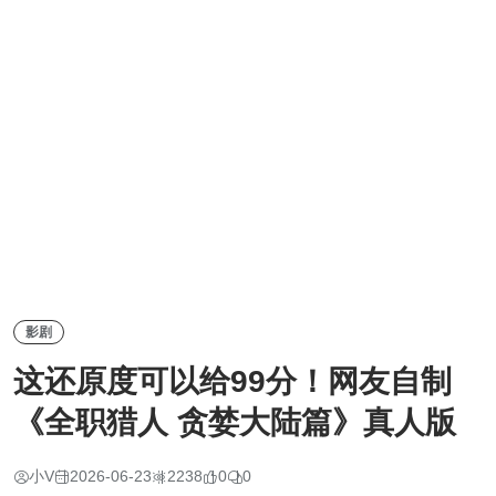
影剧
这还原度可以给99分！网友自制
《全职猎人 贪婪大陆篇》真人版
小V
2026-06-23
2238
0
0