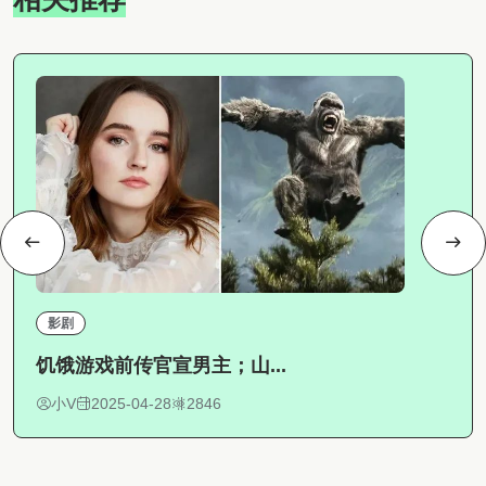
影剧
饥饿游戏前传官宣男主；山...
小V
2025-04-28
2846