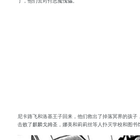
了，他们去对付恶魔傀儡。
尼卡路飞和洛基王子回来，他们救出了掉落冥界的孩子
击败了麒麟戈姆圣，娜美和莉莉丝等人扑灭学校和图书