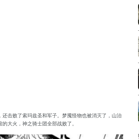
，还击败了索玛兹圣和军子。梦魇怪物也被消灭了，山治
馆的大火，神之骑士团全部战败了。