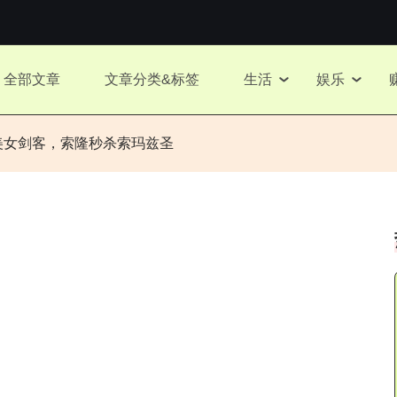
全部文章
文章分类&标签
生活
娱乐
，美女剑客，索隆秒杀索玛兹圣