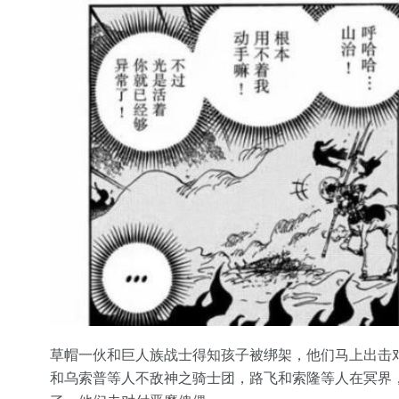
草帽一伙和巨人族战士得知孩子被绑架，他们马上出击
和乌索普等人不敌神之骑士团，路飞和索隆等人在冥界