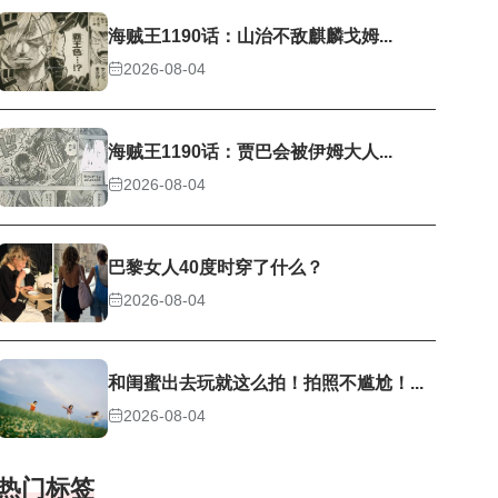
海贼王1190话：山治不敌麒麟戈姆...
2026-08-04
海贼王1190话：贾巴会被伊姆大人...
2026-08-04
巴黎女人40度时穿了什么？
2026-08-04
和闺蜜出去玩就这么拍！拍照不尴尬！...
2026-08-04
热门标签