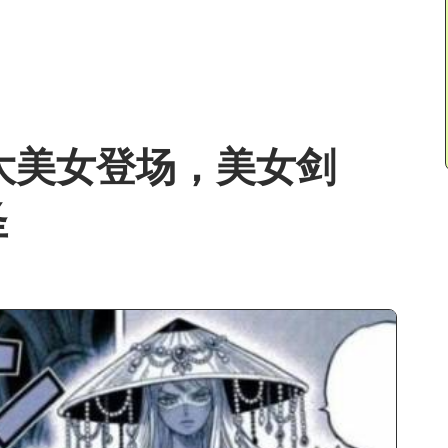
团大美女登场，美女剑
圣