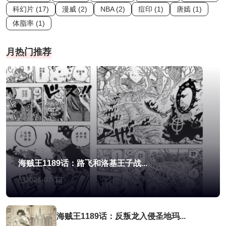
科幻片 (17)
漫威 (2)
NBA (2)
痘印 (1)
唐嫣 (1)
体脂率 (1)
月热门推荐
海贼王1189话：路飞和洛基王子战...
2026-07-12
海贼王1189话：反叛龙入侵圣地玛...