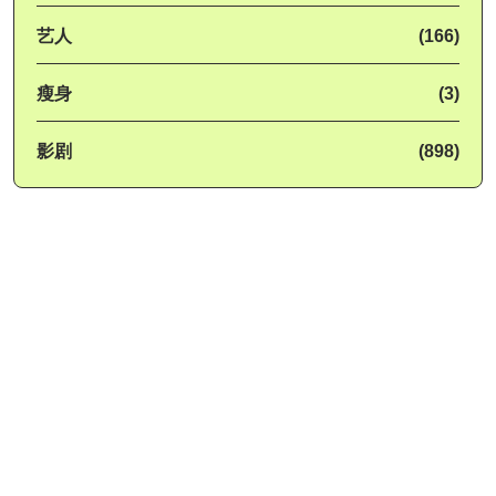
艺人
(166)
瘦身
(3)
影剧
(898)