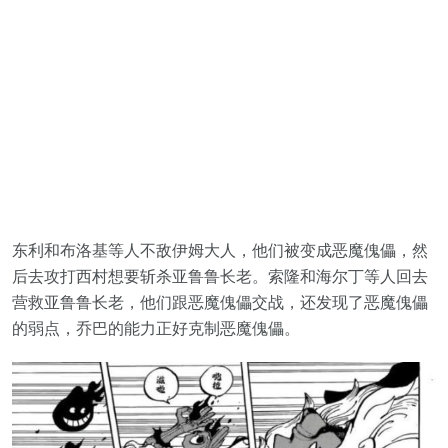
东利和布洛基等人不敌伊姆大人，他们被变成恶魔傀儡，然
后去攻打西村想要斩杀亚鲁鲁长老。索隆和海尔丁等人回去
营救亚鲁鲁长老，他们跟恶魔傀儡交战，还发现了恶魔傀儡
的弱点，乔巴的能力正好克制恶魔傀儡。