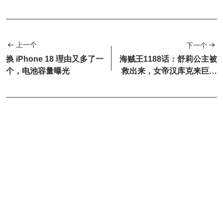
上一个
下一个
换 iPhone 18 理由又多了一
海贼王1188话：舒莉公主被
个，电池容量曝光
救出来，女帝汉库克来巨人
族找路飞