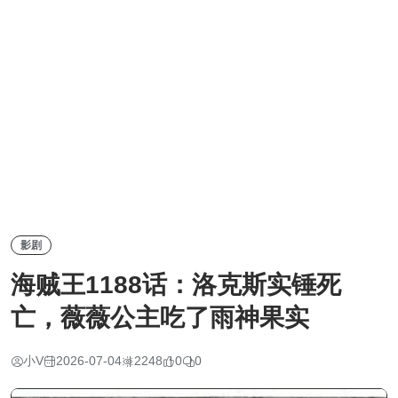
影剧
海贼王1188话：洛克斯实锤死
亡，薇薇公主吃了雨神果实
小V
2026-07-04
2248
0
0