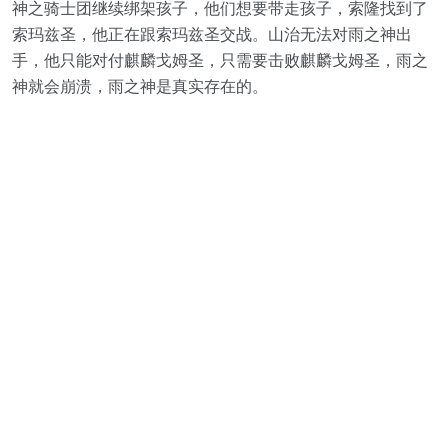
神之骑士团继续绑架孩子，他们想要带走孩子，索隆找到了
索玛兹圣，他正在跟索玛兹圣交战。山治无法对雨之神出
手，他只能对付麒麟戈姆圣，只需要击败麒麟戈姆圣，雨之
神就会崩溃，雨之神是真实存在的。