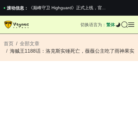
《巅峰守卫 Highguard》正式上线，官...
滚动信息：
男生找对象最重要的是什么？太真实了
2026澳网男单收官：全满贯对上全满亚，德约...
切换语言为：
繁体
《巅峰守卫 Highguard》正式上线，官...
首页
全部文章
海贼王1188话：洛克斯实锤死亡，薇薇公主吃了雨神果实