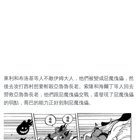
東利和布洛基等人不敵伊姆大人，他們被變成惡魔傀儡，然
後去攻打西村想要斬殺亞魯魯長老。索隆和海爾丁等人回去
營救亞魯魯長老，他們跟惡魔傀儡交戰，還發現了惡魔傀儡
的弱點，喬巴的能力正好剋制惡魔傀儡。