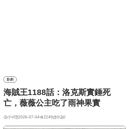
影劇
海賊王1188話：洛克斯實錘死
亡，薇薇公主吃了雨神果實
小V
2026-07-04
2249
0
0