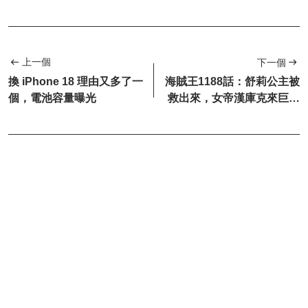
上一個
下一個
換 iPhone 18 理由又多了一
海賊王1188話：舒莉公主被
個，電池容量曝光
救出來，女帝漢庫克來巨人
族找路飛