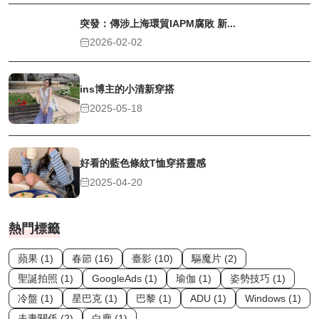
突發：傳涉上海環貿IAPM腐敗 新...
2026-02-02
ins博主的小清新穿搭
2025-05-18
好看的藍色條紋T恤穿搭靈感
2025-04-20
熱門標籤
蘋果 (1)
春節 (16)
臺影 (10)
驅魔片 (2)
聖誕拍照 (1)
GoogleAds (1)
瑜伽 (1)
姿勢技巧 (1)
冷盤 (1)
星巴克 (1)
巴黎 (1)
ADU (1)
Windows (1)
夫妻關係 (2)
白鹿 (1)