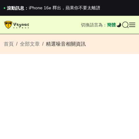
《巔峰守衛 Highguard》正式上線，官...
iPhone 16e 釋出，蘋果你不要太離譜
滾動訊息：
2026澳網男單收官：全滿貫對上全滿亞，德約...
《巔峰守衛 Highguard》正式上線，官...
切換語言為：
簡體
iPhone 16e 釋出，蘋果你不要太離譜
首頁
全部文章
精選噪音相關資訊