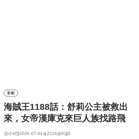
影劇
海賊王1188話：舒莉公主被救出
來，女帝漢庫克來巨人族找路飛
小V
2026-07-04
2224
0
0