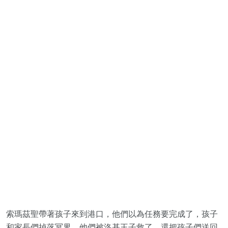
索瑪茲聖帶著孩子來到港口，他們以為任務要完成了，孩子
和家長們掉落冥界，他們被洛基王子救了，還把孩子們送回