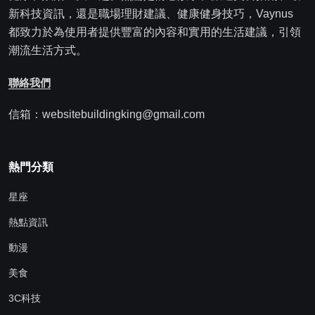
新科技資訊，還是職場理財建議、健康健身技巧，Vaynus
都致力於為使用者提供豐富的內容和實用的生活建議，引領
潮流生活方式。
聯絡我們
信箱：websitebuildingking@gmail.com
熱門分類
星座
熱點資訊
動漫
美食
3C科技