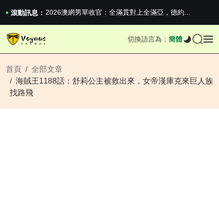
2026澳網男單收官：全滿貫對上全滿亞，德約...
滾動訊息：
《巔峰守衛 Highguard》正式上線，官...
iPhone 16e 釋出，蘋果你不要太離譜
2026澳網男單收官：全滿貫對上全滿亞，德約...
切換語言為：
簡體
《巔峰守衛 Highguard》正式上線，官...
iPhone 16e 釋出，蘋果你不要太離譜
首頁
全部文章
海賊王1188話：舒莉公主被救出來，女帝漢庫克來巨人族
找路飛