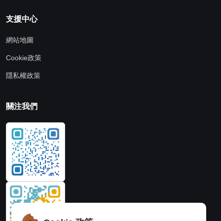
支援中心
網站地圖
Cookie政策
隱私權政策
關注我們