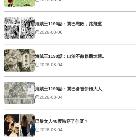
海賊王1190話：賈巴戰敗，路飛重...
2026-08-06
海賊王1190話：山治不敵麒麟戈姆...
2026-08-04
海賊王1190話：賈巴會被伊姆大人...
2026-08-04
巴黎女人40度時穿了什麼？
2026-08-04