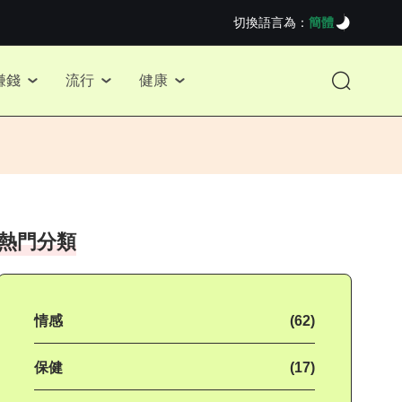
切換語言為：
簡體
賺錢
流行
健康
熱門分類
情感
(62)
保健
(17)