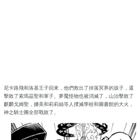
尼卡路飛和洛基王子回來，他們救出了掉落冥界的孩子，還
擊敗了索瑪茲聖和軍子。夢魘怪物也被消滅了，山治擊敗了
麒麟戈姆聖，娜美和莉莉絲等人撲滅學校和圖書館的大火，
神之騎士團全部戰敗了。