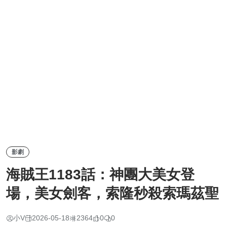
影劇
海賊王1183話：神團大美女登
場，美女劍客，索隆秒殺索瑪茲聖
小V
2026-05-18
2364
0
0