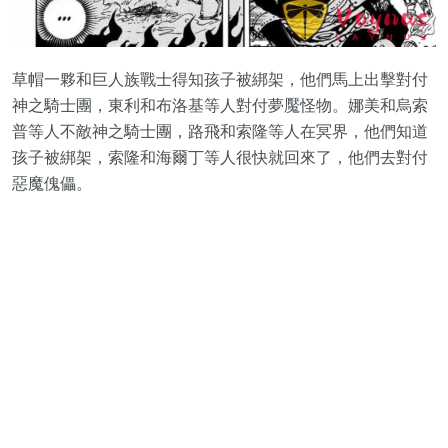
草帽一夥和巨人族戰士得知孩子被綁架，他們馬上出擊對付
神之騎士團，東利和布洛基等人對付夢魘怪物。娜美和烏索
普等人不敵神之騎士團，路飛和索隆等人在冥界，他們知道
孩子被綁架，索隆和海爾丁等人很快就回來了，他們去對付
惡魔傀儡。