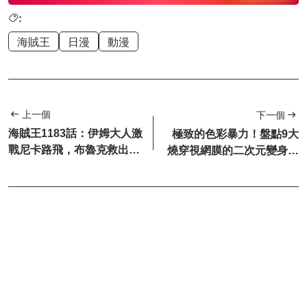
:
海賊王
日漫
動漫
上一個
下一個
海賊王1183話：伊姆大人激
極致的色彩暴力！盤點9大
戰尼卡路飛，布魯克救出軍
燒穿視網膜的二次元變身名
子
場面