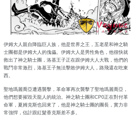
伊姆大人親自降臨巨人族，他是世界之王，五老星和神之騎
士團都是伊姆大人的傀儡。伊姆大人是男性角色，他很快就
救出了神之騎士團，洛基王子正在跟伊姆大人大戰，他們的
戰鬥非常激烈，洛基王子無法擊敗伊姆大人，路飛還在吃東
西。
聖地瑪麗喬亞遭遇襲擊，革命軍再次襲擊了聖地瑪麗喬亞，
他們想要摧毀天龍人的統治。神之騎士團和CP0正在對付革
命軍，夏姆克斯也回來了，他是神之騎士團的團長，實力非
常強悍，估計跟紅髮香克斯差不多。