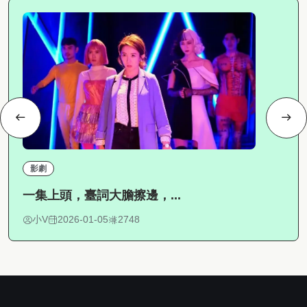
影劇
一集上頭，臺詞大膽擦邊，...
小V
2026-01-05
2748