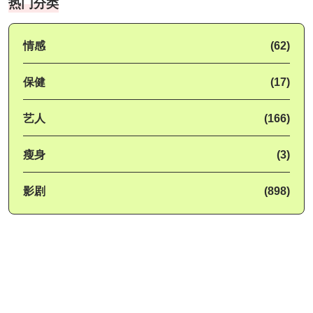
热门分类
情感
(62)
保健
(17)
艺人
(166)
瘦身
(3)
影剧
(898)