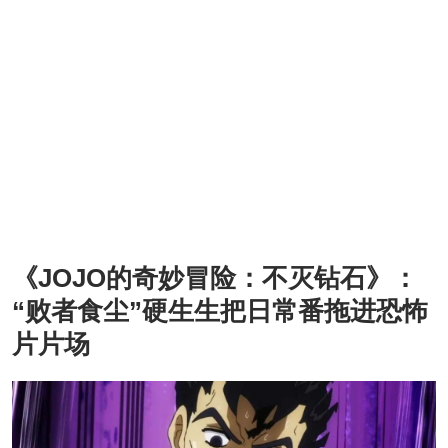
《JOJO的奇妙冒险：不灭钻石》：
“败者食尘”硬生生把日常番拖进恐怖
片片场