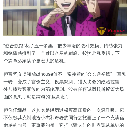
“嵌合蚁篇”花了五十多集，把少年漫的战斗规模、情感张力
和绝望感推到了一个难以企及的巅峰。按照常规逻辑，下一
个篇章必须搞个更宏大的危机。
但富坚义博和Madhouse偏不。紧接着的“会长选举篇”，画风
一转，变成了官僚主义、投票规则、猎人协会的政治拉锯，
外加揍敌客家族的内部伦理剧。没有任何试图超越蚁篇大场
面的意思，就是纯纯的“反高潮”。
但你仔细品，这其实是经历过极度高压后的一次深呼吸。它
不仅极其克制地给小杰和奇犽的同行之旅画上了一个充满宿
命感的句号，更重要的是，它把《猎人》的世界观从单纯的