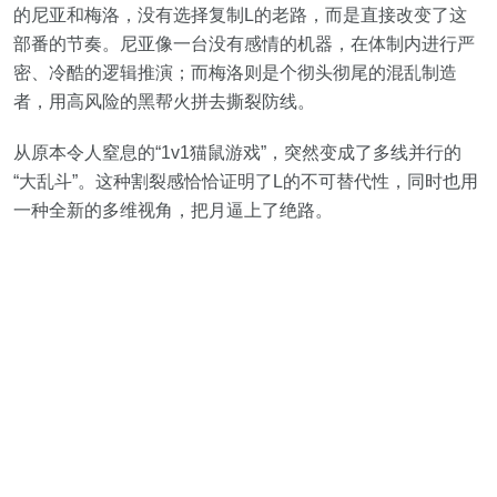
的尼亚和梅洛，没有选择复制L的老路，而是直接改变了这
部番的节奏。尼亚像一台没有感情的机器，在体制内进行严
密、冷酷的逻辑推演；而梅洛则是个彻头彻尾的混乱制造
者，用高风险的黑帮火拼去撕裂防线。
从原本令人窒息的“1v1猫鼠游戏”，突然变成了多线并行的
“大乱斗”。这种割裂感恰恰证明了L的不可替代性，同时也用
一种全新的多维视角，把月逼上了绝路。