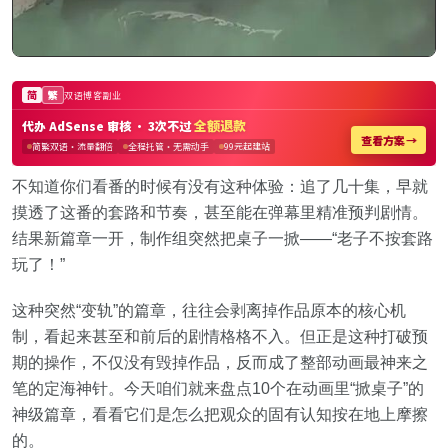
不知道你们看番的时候有没有这种体验：追了几十集，早就
摸透了这番的套路和节奏，甚至能在弹幕里精准预判剧情。
结果新篇章一开，制作组突然把桌子一掀——“老子不按套路
玩了！”
这种突然“变轨”的篇章，往往会剥离掉作品原本的核心机
制，看起来甚至和前后的剧情格格不入。但正是这种打破预
期的操作，不仅没有毁掉作品，反而成了整部动画最神来之
笔的定海神针。今天咱们就来盘点10个在动画里“掀桌子”的
神级篇章，看看它们是怎么把观众的固有认知按在地上摩擦
的。