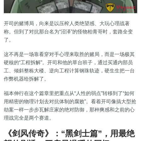
开司的赌博局，向来是以压榨人类绝望感、大玩心理战著
称。但到了对抗那台名为“沼泽”的怪物柏青哥时，套路全变
了。
这不再是一场靠看穿对手心理来取胜的赌局，而是一场极其
硬核的“工程拆解”。开司和他的草台班子，通过买通内部员
工、倾斜整栋大楼、逆向工程计算钢珠轨迹，硬生生把一台
作弊机器给拆解了。
福本伸行在这个篇章里把重点从“人性的弱点”转移到了“如何
用精密的物理计划去对抗体制的腐败”。看着开司像搞大型抢
劫案一样一步步瓦解庄家的绝对防御，那种爽感和之前的心
理战完全是两个赛道。
《剑风传奇》：“黑剑士篇”，用最绝