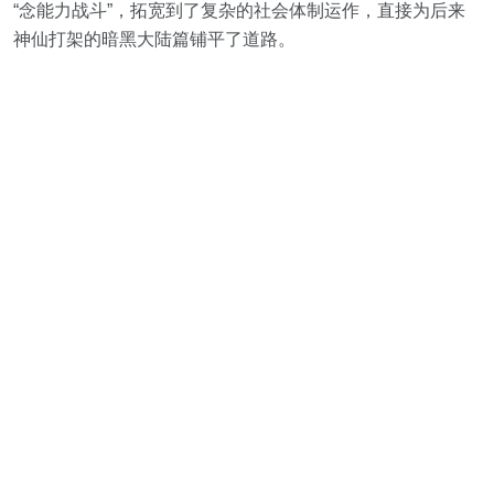
“念能力战斗”，拓宽到了复杂的社会体制运作，直接为后来
神仙打架的暗黑大陆篇铺平了道路。