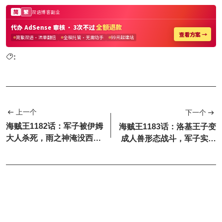
:
上一个
下一个
海贼王1182话：军子被伊姆
海贼王1183话：洛基王子变
大人杀死，雨之神淹没西
成人兽形态战斗，军子实锤
村，抓走孩子
死亡了