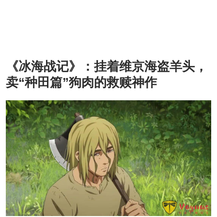
《冰海战记》：挂着维京海盗羊头，
卖“种田篇”狗肉的救赎神作