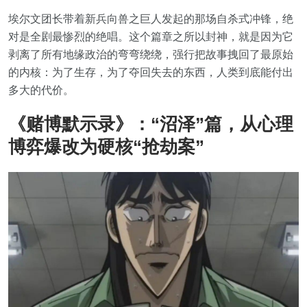
埃尔文团长带着新兵向兽之巨人发起的那场自杀式冲锋，绝
对是全剧最惨烈的绝唱。这个篇章之所以封神，就是因为它
剥离了所有地缘政治的弯弯绕绕，强行把故事拽回了最原始
的内核：为了生存，为了夺回失去的东西，人类到底能付出
多大的代价。
《赌博默示录》：“沼泽”篇，从心理
博弈爆改为硬核“抢劫案”