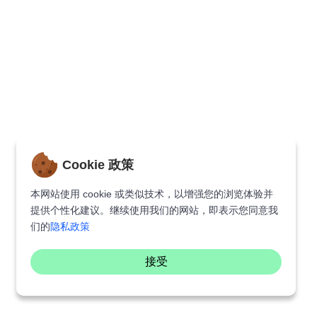
Cookie 政策
本网站使用 cookie 或类似技术，以增强您的浏览体验并
提供个性化建议。继续使用我们的网站，即表示您同意我
们的
隐私政策
接受