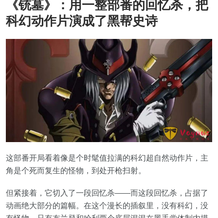
《铳墓》：用一整部番的回忆杀，把
科幻动作片演成了黑帮史诗
这部番开局看着像是个时髦值拉满的科幻超自然动作片，主
角是个死而复生的怪物，到处开枪扫射。
但紧接着，它切入了一段回忆杀——而这段回忆杀，占据了
动画绝大部分的篇幅。在这个漫长的插叙里，没有科幻，没