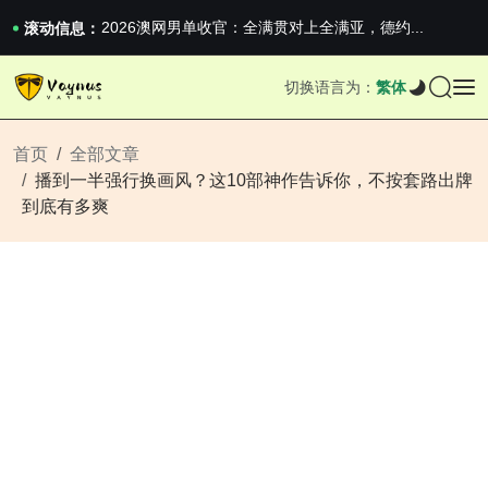
iPhone 16e 发布，苹果你不要太离谱
2026澳网男单收官：全满贯对上全满亚，德约...
滚动信息：
《巅峰守卫 Highguard》正式上线，官...
iPhone 16e 发布，苹果你不要太离谱
切换语言为：
繁体
2026澳网男单收官：全满贯对上全满亚，德约...
《巅峰守卫 Highguard》正式上线，官...
iPhone 16e 发布，苹果你不要太离谱
首页
全部文章
播到一半强行换画风？这10部神作告诉你，不按套路出牌
到底有多爽