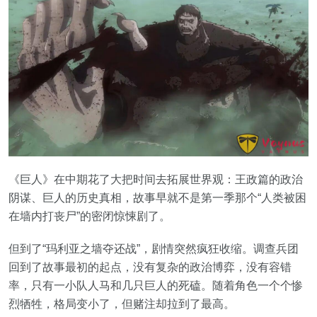
《巨人》在中期花了大把时间去拓展世界观：王政篇的政治
阴谋、巨人的历史真相，故事早就不是第一季那个“人类被困
在墙内打丧尸”的密闭惊悚剧了。
但到了“玛利亚之墙夺还战”，剧情突然疯狂收缩。调查兵团
回到了故事最初的起点，没有复杂的政治博弈，没有容错
率，只有一小队人马和几只巨人的死磕。随着角色一个个惨
烈牺牲，格局变小了，但赌注却拉到了最高。