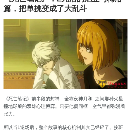
篇，把单挑变成了大乱斗
《死亡笔记》前半段的封神，全靠夜神月和L之间那种火星
撞地球般的双雄心理博弈。只要他俩同框，空气里都弥漫着
张力。
所以当L退场后，整个故事的核心机制其实已经碎了。接班