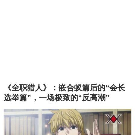
《全职猎人》：嵌合蚁篇后的“会长
选举篇”，一场极致的“反高潮”