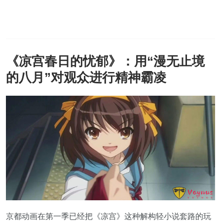
《凉宫春日的忧郁》：用“漫无止境
的八月”对观众进行精神霸凌
京都动画在第一季已经把《凉宫》这种解构轻小说套路的玩