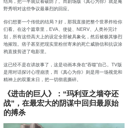
结局，把一半观众看破防了。而剧场版《真心为你》就是庵
野秀明对这些争议最暴烈的回应。
你们想要一个传统的结局？好，那我直接把整个世界炸给你
们看。在这个篇章里，EVA、使徒、NERV、人类补完计
划，所有这些高大上的设定全部被具象化，然后被极其惨烈
地摧毁。痞子甚至把现实里粉丝寄来的死亡威胁信和抗议涂
鸦直接剪进了电影里。
这已经不是在讲故事了，这是动画本身在“吞噬”自己。TV版
是用对话探讨心理崩溃，而《真心为你》则是用一场视觉和
精神上的双重末日，把一切彻底撕碎。
《进击的巨人》：“玛利亚之墙夺还
战”，在最宏大的阴谋中回归最原始
的搏杀