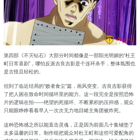
第四部《不灭钻石》大部分时间都像是一部阳光明媚的“杜王
町日常喜剧”，哪怕反派吉良吉影是个连环杀手，整体氛围也
是古怪且轻松的。
但到了临近结局的“败者食尘”篇，画风突变。吉良吉影获得
了把人困在致命时间循环里的能力。这一段完全是按照恐怖
片的逻辑在拍——绝望的死循环、不断累积的压抑感，观众
只能眼睁睁看着早人一次次无力地目睹主角团被炸死。
这种恐怖感之所以能直击灵魂，正是因为前面几十集铺垫了
太多温馨的日常。制作组把观众对杜王町和这些可爱配角的