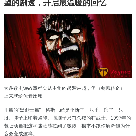
望的剧透，开启最温暖的回忆
大多数史诗故事都会从主角的起源讲起，但《剑风传奇》一
上来就给你看废墟。
开篇的“黑剑士篇”，格斯已经是个断了一只手、瞎了一只
眼、脖子上印着烙印、满脑子只有杀戮的狂战士。1997年的
老版动画把这种迷茫感拉到了极致，根本不跟你解释他为什
么会变成这样。