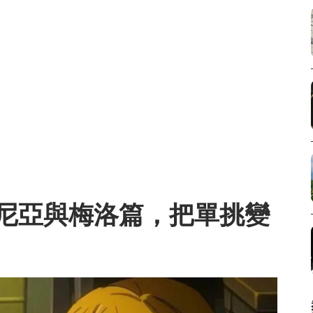
尼亞與梅洛篇，把單挑變