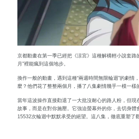
京都動畫在第一季已經把《涼宮》這種解構輕小說套路
月”裡能瘋到這個地步。
換作一般的動畫，遇到這種“兩週時間無限輪迴”的劇情
麼？他們花了整整兩個月，播了八集劇情幾乎一模一樣
當年這波操作直接勸退了一大批沒耐心的路人粉，但現在
故事，而是在對你施壓。它強迫螢幕外的你，去切身體
15532次輪迴中默默承受的絕望。這八集，徹底重塑