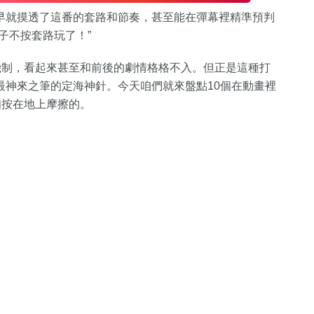
早就摸透了這番的套路和節奏，甚至能在彈幕裡精準預判
子不按套路玩了！”
機制，看起來甚至和前後的劇情格格不入。但正是這種打
最神來之筆的定海神針。今天咱們就來盤點10個在動畫裡
知按在地上摩擦的。