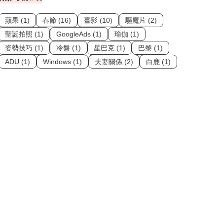
蘋果 (1)
春節 (16)
臺影 (10)
驅魔片 (2)
聖誕拍照 (1)
GoogleAds (1)
瑜伽 (1)
姿勢技巧 (1)
冷盤 (1)
星巴克 (1)
巴黎 (1)
ADU (1)
Windows (1)
夫妻關係 (2)
白鹿 (1)