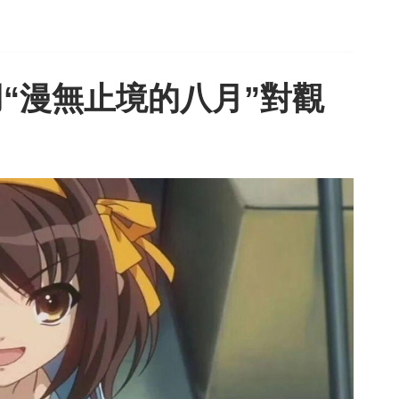
“漫無止境的八月”對觀