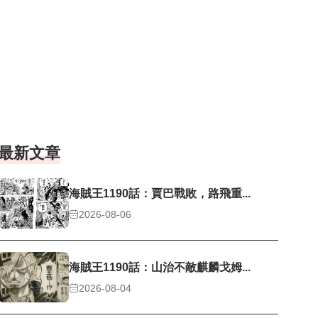
最新文章
海賊王1190話：賈巴戰敗，路飛重...
2026-08-06
海賊王1190話：山治不敵麒麟戈姆...
2026-08-04