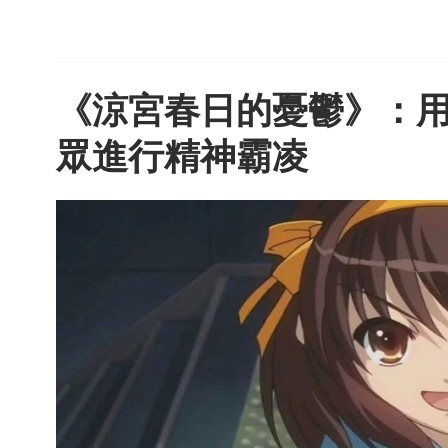
《涼宮春日的憂鬱》：用
眾進行精神霸凌