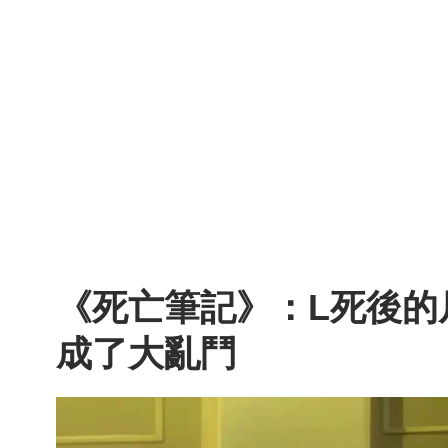
《死亡筆記》：L死後的
成了大亂鬥