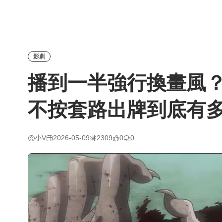
影劇
播到一半強行換畫風？
不按套路出牌到底有
小V
2026-05-09
2309
0
0