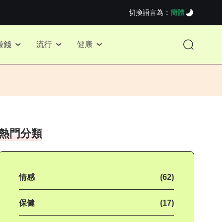
切換語言為：
簡體
賺錢
流行
健康
熱門分類
情感
(62)
保健
(17)