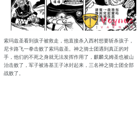
索玛兹圣看到孩子被救走，他直接杀入西村想要斩杀孩子，
尼卡路飞一拳击败了索玛兹圣。神之骑士团遇到真正的对
手，他们的不死之身就无法发挥作用了，麒麟戈姆圣也被山
治击败了，军子被洛基王子冰封起来，三名神之骑士团全部
战败了。