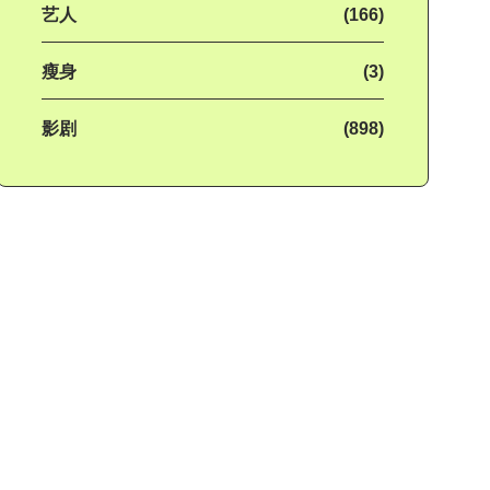
艺人
(166)
瘦身
(3)
影剧
(898)