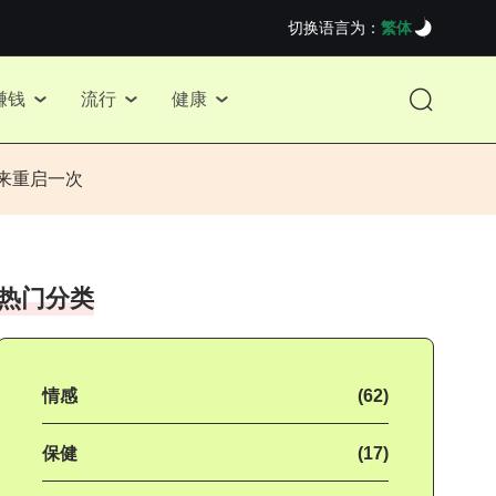
切换语言为：
繁体
赚钱
流行
健康
来重启一次
热门分类
情感
(62)
保健
(17)