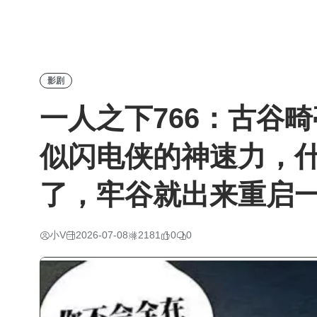
影剧
一人之下766：古谷
似闪电侠的神速力，
了，牢谷就出来重启
小V
2026-07-08
2181
0
0