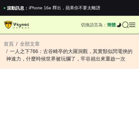
《巔峰守衛 Highguard》正式上線，官...
iPhone 16e 釋出，蘋果你不要太離譜
滾動訊息：
2026澳網男單收官：全滿貫對上全滿亞，德約...
《巔峰守衛 Highguard》正式上線，官...
切換語言為：
簡體
iPhone 16e 釋出，蘋果你不要太離譜
首頁
全部文章
一人之下766：古谷畸亭的大羅洞觀，其實類似閃電俠的
神速力，什麼時候世界被玩爛了，牢谷就出來重啟一次