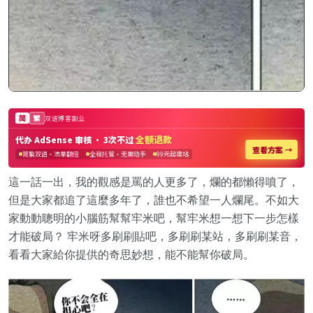
這一話一出，我的觀感是罵的人更多了，爛的都懶得噴了，
但是大家都追了這麼多年了，誰也不希望一人爛尾。不如大
家動動聰明的小腦筋幫幫牢米吧，幫牢米想一想下一步怎樣
才能破局？ 牢米呀多刷刷貼吧，多刷刷某站，多刷刷某音，
看看大家給你提供的奇思妙想，能不能幫你破局。