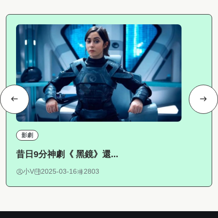
影劇
昔日9分神劇《 黑鏡》還...
小V
2025-03-16
2803