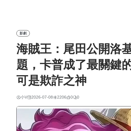
影劇
海賊王：尾田公開洛基
題，卡普成了最關鍵
可是欺詐之神
小V
2026-07-08
2206
0
0