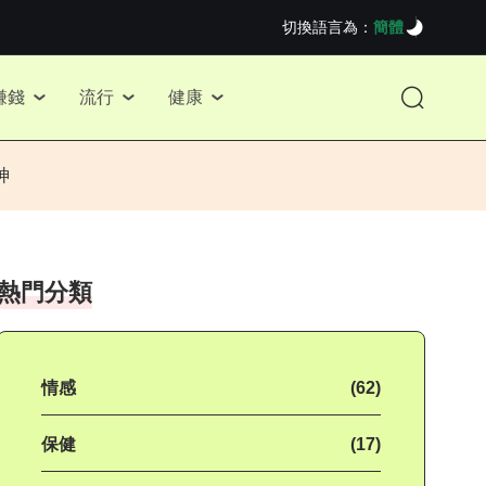
切換語言為：
簡體
賺錢
流行
健康
神
熱門分類
情感
(62)
保健
(17)