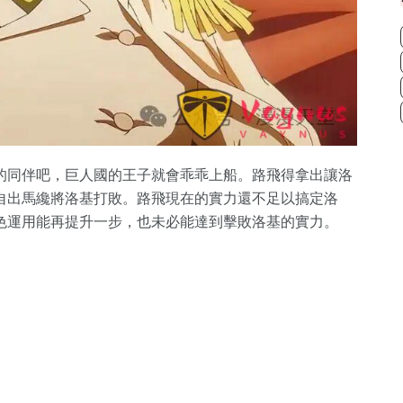
的同伴吧，巨人國的王子就會乖乖上船。路飛得拿出讓洛
自出馬纔將洛基打敗。路飛現在的實力還不足以搞定洛
色運用能再提升一步，也未必能達到擊敗洛基的實力。