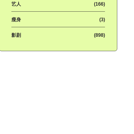
艺人
(166)
瘦身
(3)
影剧
(898)