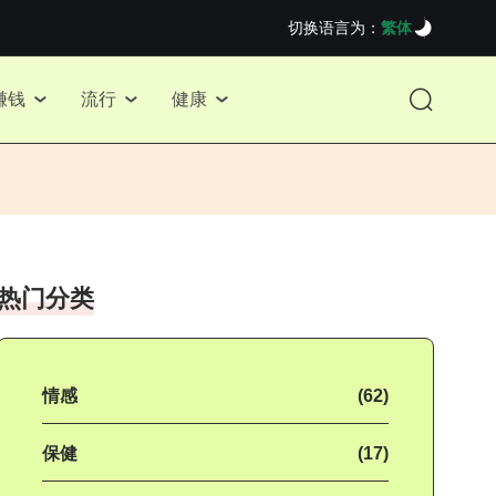
切换语言为：
繁体
赚钱
流行
健康
热门分类
情感
(62)
保健
(17)