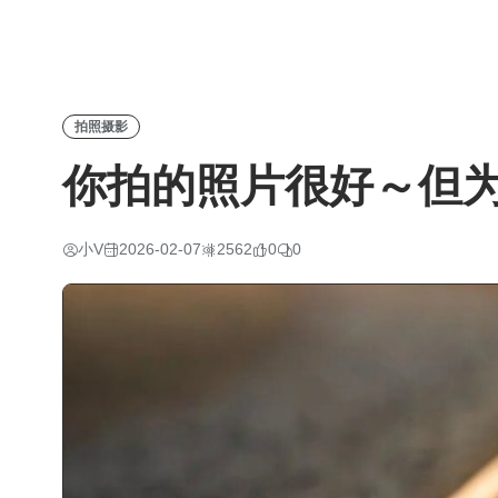
拍照摄影
你拍的照片很好～但
小V
2026-02-07
2562
0
0