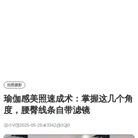
拍照摄影
瑜伽感美照速成术：掌握这几个角
度，腰臀线条自带滤镜
小V
2025-05-25
3342
0
0