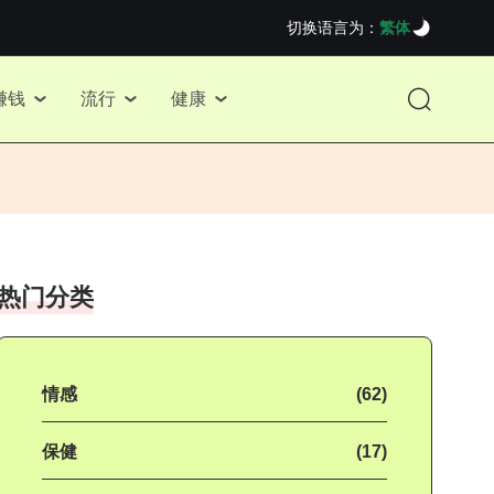
切换语言为：
繁体
赚钱
流行
健康
热门分类
情感
(62)
保健
(17)