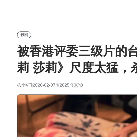
影剧
被香港评委三级片的
莉 莎莉》尺度太猛，
小V
2026-02-07
2625
0
0