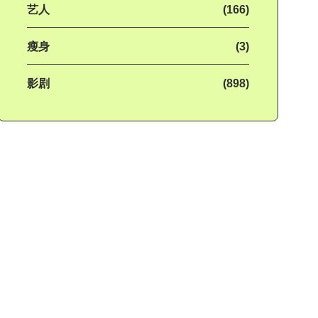
艺人
(166)
瘦身
(3)
影剧
(898)