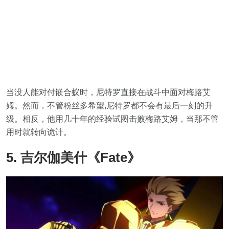
当没人能对付嵌合蚁时，尼特罗直接在战斗中面对梅路艾
姆。然而，不管粉丝多希望,尼特罗都不会有最后一刻的升
级。相反，他用几十年的经验试图击败梅路艾姆，当那不管
用时就转向诡计。
5. 吉尔伽美什《Fate》