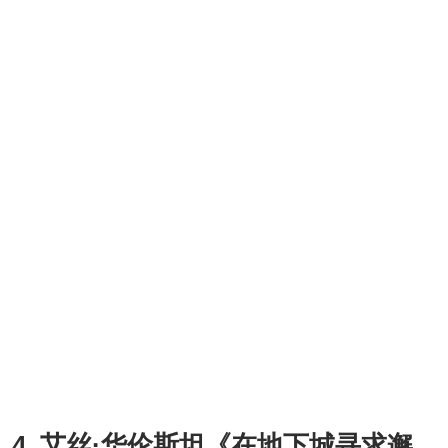
4. 艾丝·华伦斯坦《在地下城寻求邂