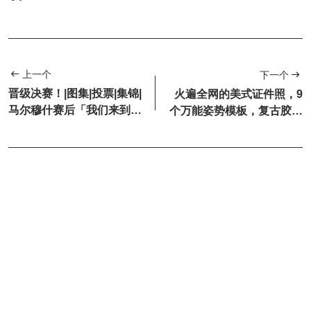
上一个
下一个
晋级决赛！|图集|投票|集锦|
火遍全网的美式证件照，9
马尔穆什赛后「我们来到这
个万能姿势模板，复古胶片
里就是为了赢得荣誉」
感拉满