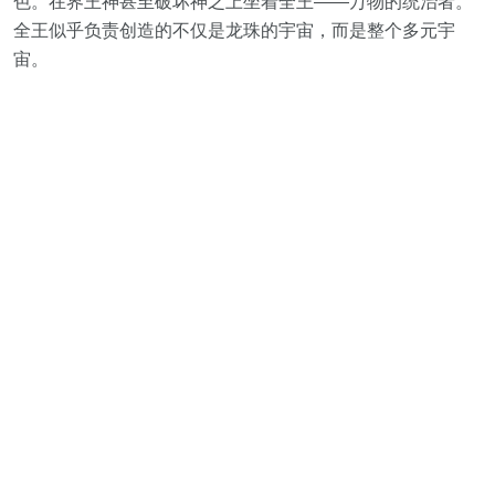
色。在界王神甚至破坏神之上坐着全王——万物的统治者。
全王似乎负责创造的不仅是龙珠的宇宙，而是整个多元宇
宙。