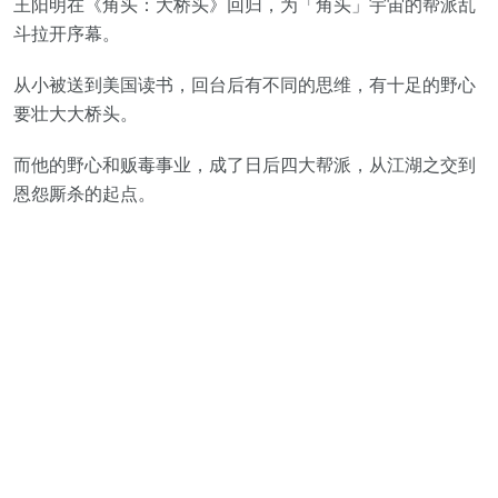
王阳明在《角头：大桥头》回归，为「角头」宇宙的帮派乱
斗拉开序幕。
从小被送到美国读书，回台后有不同的思维，有十足的野心
要壮大大桥头。
而他的野心和贩毒事业，成了日后四大帮派，从江湖之交到
恩怨厮杀的起点。