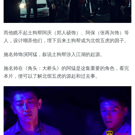
而他瞧不起土狗帮阿庆（郑人硕饰）、阿保（张再兴饰）等
人，设计嘲弄他们，埋下后来土狗帮成为北馆五虎的因子。
施名帅饰演阿猛，叙说土狗帮涉入江湖的起源。
施名帅在《角头：大桥头》的阿猛是这集重要的角色，看完
本片，便可以了解北馆五虎的源起和过去事。