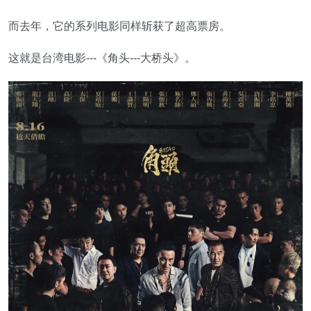
而去年，它的系列电影同样斩获了超高票房。
这就是台湾电影---《角头---大桥头》。