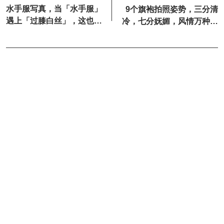
水手服写真，当「水手服」
9个旗袍拍照姿势，三分清
遇上「过膝白丝」，这也太
冷，七分妩媚，风情万种的
美了吧
最佳演绎