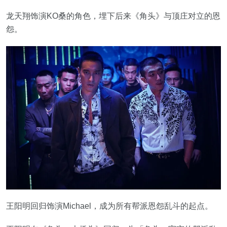
龙天翔饰演KO桑的角色，埋下后来《角头》与顶庄对立的恩
怨。
王阳明回归饰演Michael，成为所有帮派恩怨乱斗的起点。