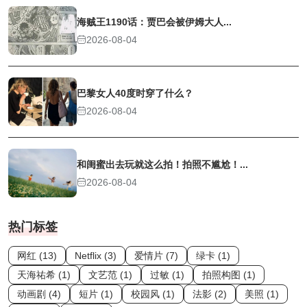
海贼王1190话：贾巴会被伊姆大人...
2026-08-04
巴黎女人40度时穿了什么？
2026-08-04
和闺蜜出去玩就这么拍！拍照不尴尬！...
2026-08-04
热门标签
网红 (13)
Netflix (3)
爱情片 (7)
绿卡 (1)
天海祐希 (1)
文艺范 (1)
过敏 (1)
拍照构图 (1)
动画剧 (4)
短片 (1)
校园风 (1)
法影 (2)
美照 (1)