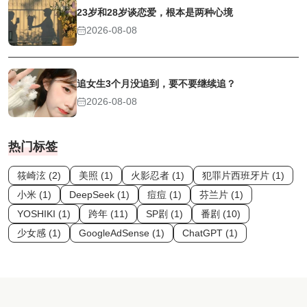
23岁和28岁谈恋爱，根本是两种心境
2026-08-08
追女生3个月没追到，要不要继续追？
2026-08-08
热门标签
筱崎泫 (2)
美照 (1)
火影忍者 (1)
犯罪片西班牙片 (1)
小米 (1)
DeepSeek (1)
痘痘 (1)
芬兰片 (1)
YOSHIKI (1)
跨年 (11)
SP剧 (1)
番剧 (10)
少女感 (1)
GoogleAdSense (1)
ChatGPT (1)