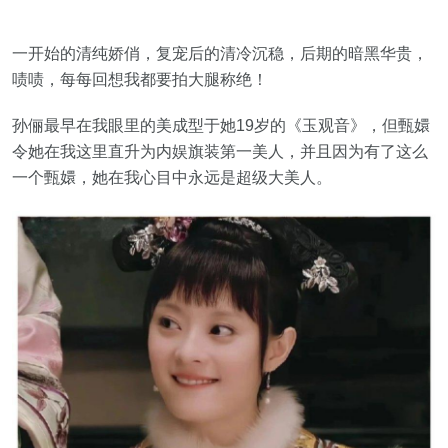
一开始的清纯娇俏，复宠后的清冷沉稳，后期的暗黑华贵，
啧啧，每每回想我都要拍大腿称绝！
孙俪最早在我眼里的美成型于她19岁的《玉观音》，但甄嬛
令她在我这里直升为内娱旗装第一美人，并且因为有了这么
一个甄嬛，她在我心目中永远是超级大美人。