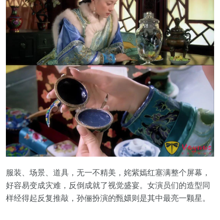
服装、场景、道具，无一不精美，姹紫嫣红塞满整个屏幕，
好容易变成灾难，反倒成就了视觉盛宴。女演员们的造型同
样经得起反复推敲，孙俪扮演的甄嬛则是其中最亮一颗星。