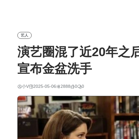
艺人
演艺圈混了近20年之
宣布金盆洗手
小V
2025-05-06
2888
0
0