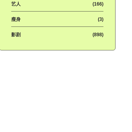
艺人
(166)
瘦身
(3)
影剧
(898)