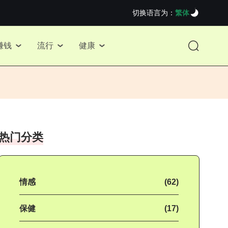
切换语言为：
繁体
赚钱
流行
健康
热门分类
情感
(62)
保健
(17)