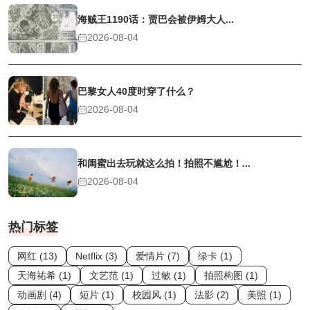
海贼王1190话：贾巴会被伊姆大人...
2026-08-04
巴黎女人40度时穿了什么？
2026-08-04
和闺蜜出去玩就这么拍！拍照不尴尬！...
2026-08-04
热门标签
网红 (13)
Netflix (3)
爱情片 (7)
绿卡 (1)
天海祐希 (1)
文艺范 (1)
过敏 (1)
拍照构图 (1)
动画剧 (4)
短片 (1)
校园风 (1)
法影 (2)
美照 (1)