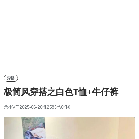
穿搭
极简风穿搭之白色T恤+牛仔裤
小V
2025-06-20
2585
0
0