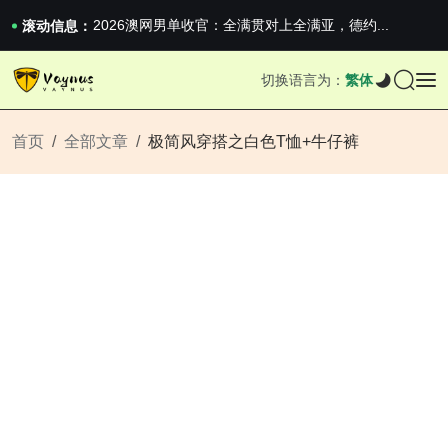
2026澳网男单收官：全满贯对上全满亚，德约...
滚动信息：
《巅峰守卫 Highguard》正式上线，官...
iPhone 16e 发布，苹果你不要太离谱
切换语言为：
繁体
2026澳网男单收官：全满贯对上全满亚，德约...
《巅峰守卫 Highguard》正式上线，官...
iPhone 16e 发布，苹果你不要太离谱
首页
全部文章
极简风穿搭之白色T恤+牛仔裤