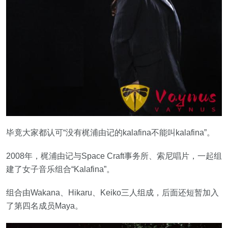
毕竟大家都认可“没有梶浦由记的kalafina不能叫kalafina”。
2008年，梶浦由记与Space Craft事务所、索尼唱片，一起组
建了女子音乐组合“Kalafina”。
组合由Wakana、Hikaru、Keiko三人组成，后面还短暂加入
了第四名成员Maya。