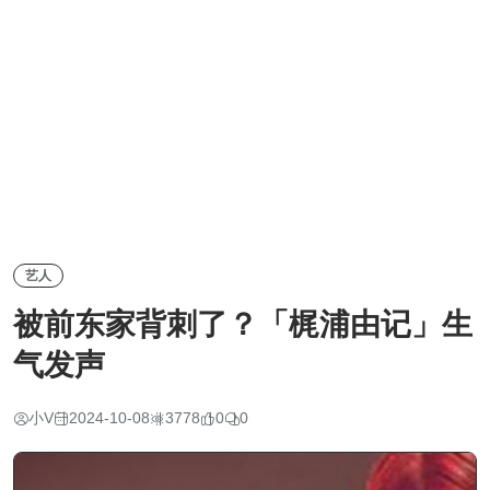
艺人
被前东家背刺了？「梶浦由记」生
气发声
小V
2024-10-08
3778
0
0