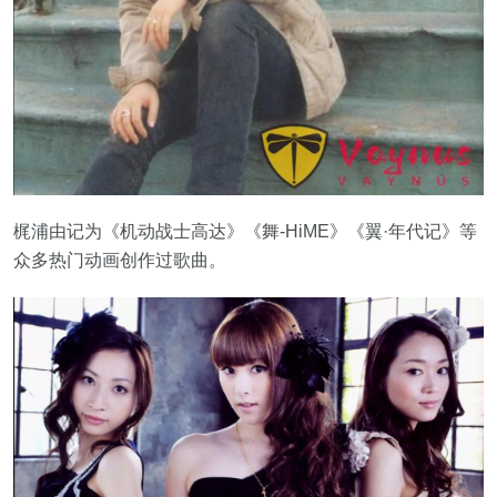
梶浦由记为《机动战士高达》《舞-HiME》《翼·年代记》等
众多热门动画创作过歌曲。