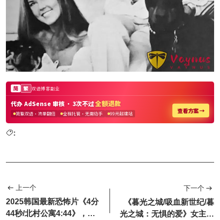
:
上一个
下一个
2025韩国最新恐怖片《4分
《暮光之城/吸血新世纪/暮
44秒/北村公寓4:44》，诡
光之城：无惧的爱》女主完