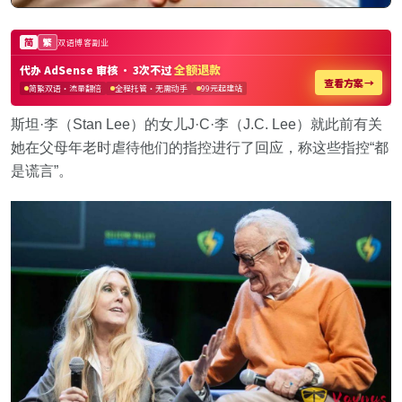
斯坦·李（Stan Lee）的女儿J·C·李（J.C. Lee）就此前有关
她在父母年老时虐待他们的指控进行了回应，称这些指控“都
是谎言”。