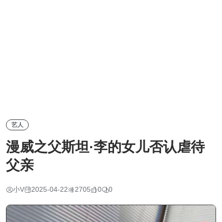
艺人
漫威之父斯坦·李的女儿否认虐待
父亲
小V
2025-04-22
2705
0
0