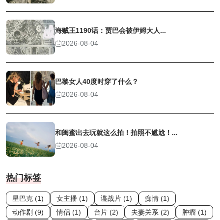
海贼王1190话：贾巴会被伊姆大人...
2026-08-04
巴黎女人40度时穿了什么？
2026-08-04
和闺蜜出去玩就这么拍！拍照不尴尬！...
2026-08-04
热门标签
星巴克 (1)
女主播 (1)
谍战片 (1)
痴情 (1)
动作剧 (9)
情侣 (1)
台片 (2)
夫妻关系 (2)
肿瘤 (1)