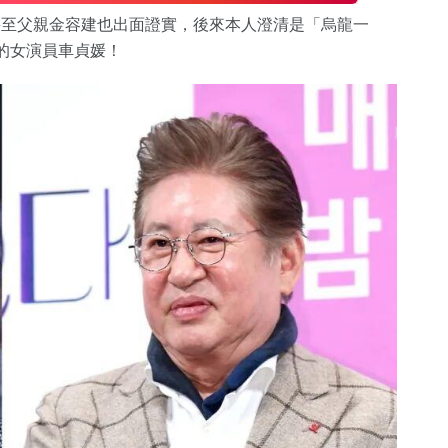
甚至父親金容建也出面證實，後來本人澄清是「烏龍一
的女演員車貞媛！