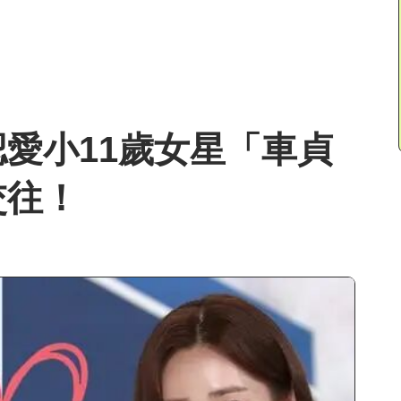
愛小11歲女星「車貞
交往！