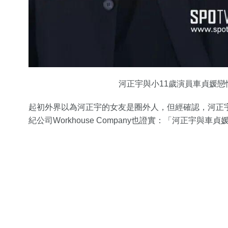
河正宇與小11歲演員車貞媛戀情曝
起初外界以為河正宇的女友是圈外人，但經確認，河正
紀公司Workhouse Company也證實：「河正宇