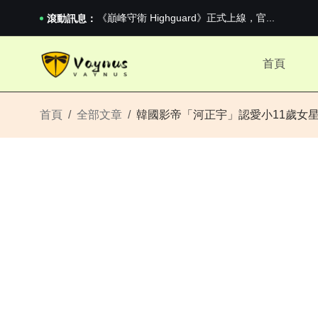
2026澳網男單收官：全滿貫對上全滿亞，德約...
《巔峰守衛 Highguard》正式上線，官...
滾動訊息：
男生找物件最重要的是什麼？太真實了
2026澳網男單收官：全滿貫對上全滿亞，德約...
首頁
《巔峰守衛 Highguard》正式上線，官...
首頁
全部文章
韓國影帝「河正宇」認愛小11歲女