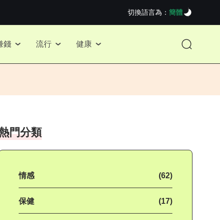
切換語言為：
簡體
賺錢
流行
健康
熱門分類
情感
(62)
保健
(17)