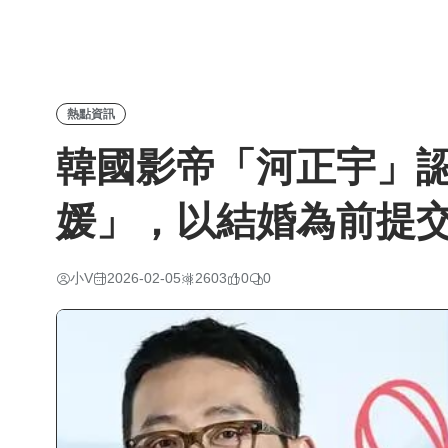
熱點資訊
韓國影帝「河正宇」認
媛」，以結婚為前提
小V
2026-02-05
2603
0
0