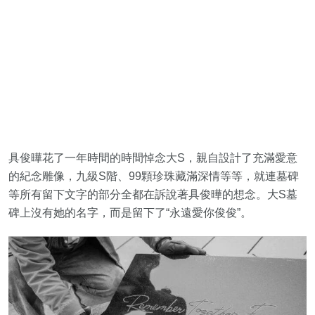
具俊曄花了一年時間的時間悼念大S，親自設計了充滿愛意
的紀念雕像，九級S階、99顆珍珠藏滿深情等等，就連墓碑
等所有留下文字的部分全都在訴說著具俊曄的想念。大S墓
碑上沒有她的名字，而是留下了“永遠愛你俊俊”。