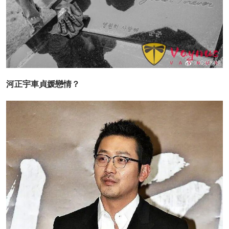
河正宇車貞媛戀情？