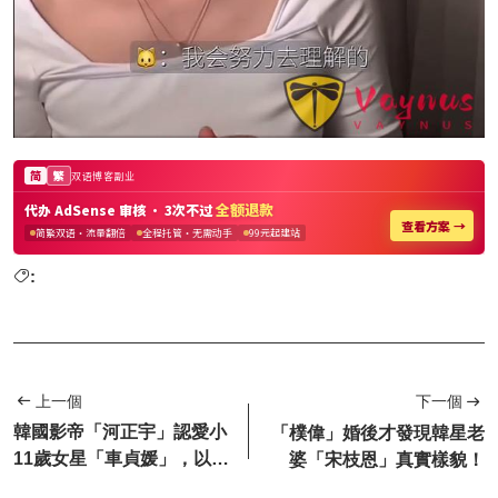
:
上一個
下一個
韓國影帝「河正宇」認愛小
「樸偉」婚後才發現韓星老
11歲女星「車貞媛」，以結
婆「宋枝恩」真實樣貌！
婚為前提交往！