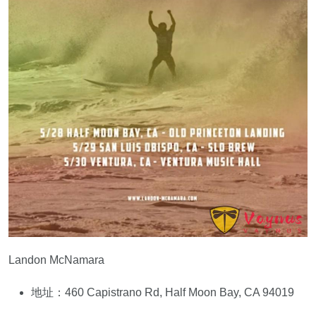
Landon McNamara
地址：460 Capistrano Rd, Half Moon Bay, CA 94019