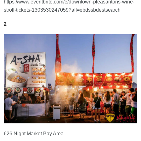
https://www.eventbrite.com/e/downtown-pleasantons-wine-
stroll-tickets-1303530247059?aff=ebdssbdestsearch
2
626 Night Market Bay Area