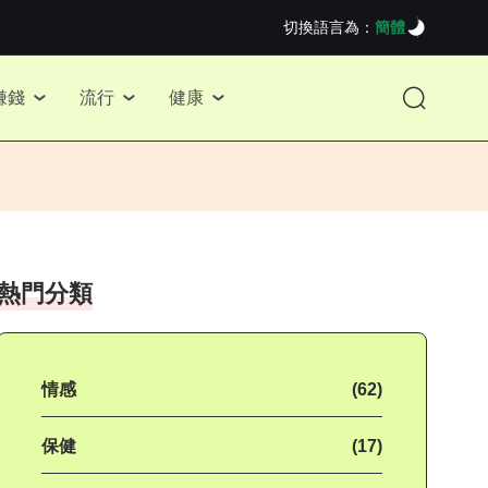
切換語言為：
簡體
賺錢
流行
健康
熱門分類
情感
(62)
保健
(17)