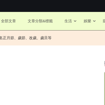
全部文章
文章分類&標籤
生活
娛樂
又名正月節、歲節、改歲、歲旦等