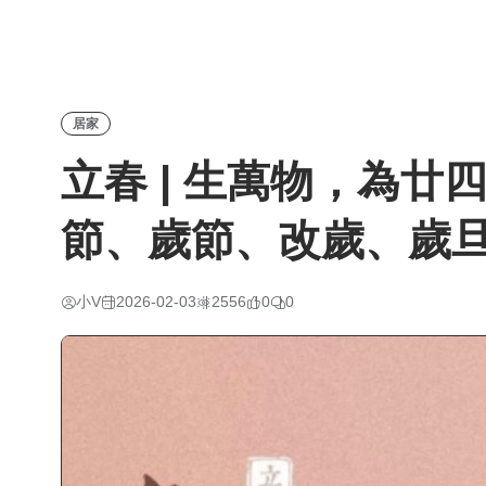
居家
立春 | 生萬物，為
節、歲節、改歲、歲
小V
2026-02-03
2556
0
0