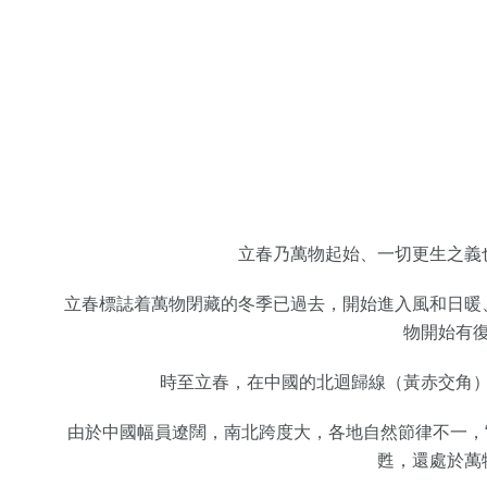
立春乃萬物起始、一切更生之義
立春標誌着萬物閉藏的冬季已過去，開始進入風和日暖
物開始有
時至立春，在中國的北迴歸線（黃赤交角
由於中國幅員遼闊，南北跨度大，各地自然節律不一，
甦，還處於萬