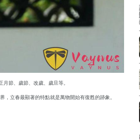
正月節、歲節、改歲、歲旦等。
然界，立春最顯著的特點就是萬物開始有復甦的跡象。