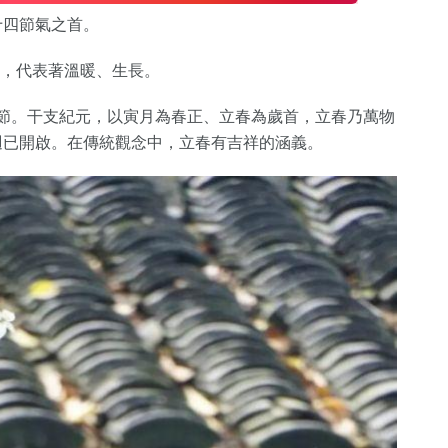
十四節氣之首。
春，代表著溫暖、生長。
日交節。干支紀元，以寅月為春正、立春為歲首，立春乃萬物
迴已開啟。在傳統觀念中，立春有吉祥的涵義。