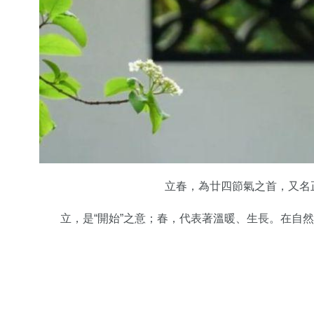
立春，為廿四節氣之首，又名
立，是“開始”之意；春，代表著溫暖、生長。在自