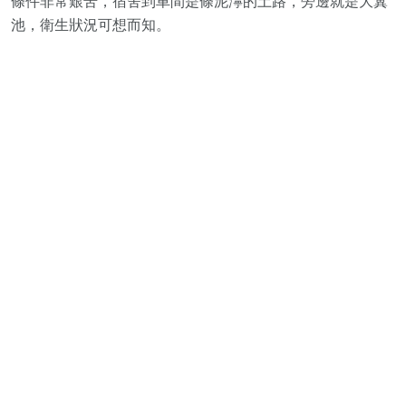
條件非常艱苦，宿舍到車間是條泥濘的土路，旁邊就是大糞
池，衛生狀況可想而知。