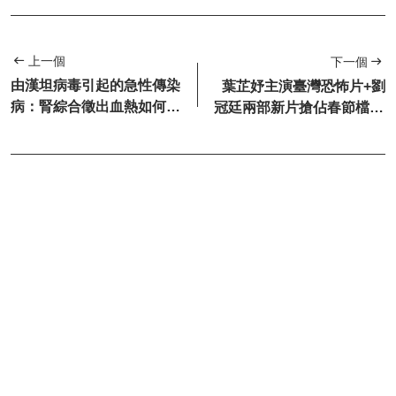
上一個
下一個
由漢坦病毒引起的急性傳染
葉芷妤主演臺灣恐怖片+劉
病：腎綜合徵出血熱如何應
冠廷兩部新片搶佔春節檔+4
對？
部電影開鏡