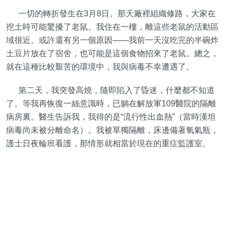
一切的轉折發生在3月8日。那天廠裡組織修路，大家在
挖土時可能驚擾了老鼠。我住在一樓，離這些老鼠的活動區
域很近。或許還有另一個原因——我前一天沒吃完的半碗炸
土豆片放在了宿舍，也可能是這個食物招來了老鼠。總之，
就在這種比較艱苦的環境中，我與病毒不幸遭遇了。
第二天，我突發高燒，隨即陷入了昏迷，什麼都不知道
了。等我再恢復一絲意識時，已躺在解放軍109醫院的隔離
病房裏。醫生告訴我，我得的是“流行性出血熱”（當時漢坦
病毒尚未被分離命名）。我被單獨隔離，床邊備著氧氣瓶，
護士日夜輪班看護，那情形就相當於現在的重症監護室。