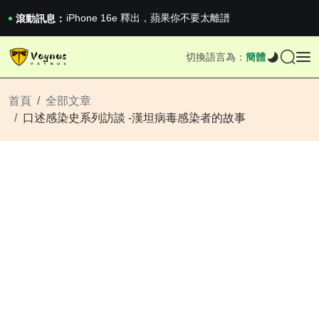
《巔峰守衛 Highguard》正式上線，官...
iPhone 16e 釋出，蘋果你不要太離譜
滾動訊息：
2026澳網男單收官：全滿貫對上全滿亞，德約...
《巔峰守衛 Highguard》正式上線，官...
切換語言為：
簡體
iPhone 16e 釋出，蘋果你不要太離譜
首頁
全部文章
口述感染史系列訪談 -漢坦病毒感染者的故事