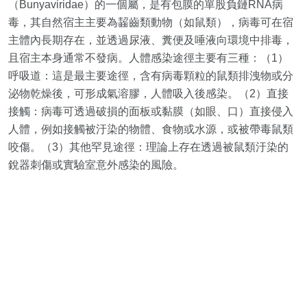
（Bunyaviridae）的一個屬，是有包膜的單股負鏈RNA病
毒，其自然宿主主要為齧齒類動物（如鼠類），病毒可在宿
主體內長期存在，並透過尿液、糞便及唾液向環境中排毒，
且宿主本身通常不發病。人體感染途徑主要有三種：（1）
呼吸道：這是最主要途徑，含有病毒顆粒的鼠類排洩物或分
泌物乾燥後，可形成氣溶膠，人體吸入後感染。（2）直接
接觸：病毒可透過破損的面板或黏膜（如眼、口）直接侵入
人體，例如接觸被汙染的物體、食物或水源，或被帶毒鼠類
咬傷。（3）其他罕見途徑：理論上存在透過被鼠類汙染的
銳器刺傷或實驗室意外感染的風險。