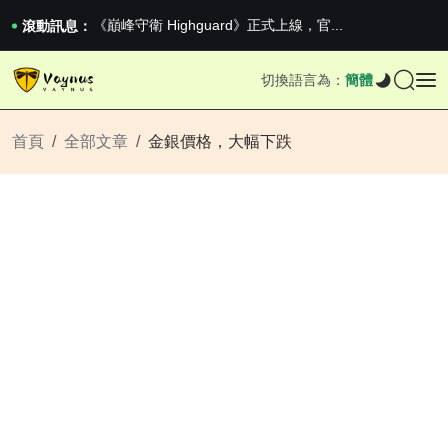
2026澳網男單收官：全滿貫對上全滿亞，德約...
《巔峰守衛 Highguard》正式上線，官...
滾動訊息：
男生找物件最重要的是什麼？太真實了
2026澳網男單收官：全滿貫對上全滿亞，德約...
切換語言為：
簡體
《巔峰守衛 Highguard》正式上線，官...
首頁
全部文章
金銀價格，大幅下跌