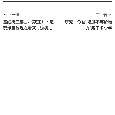
上一個
下一個
霓虹街三部曲-《夜王》：這
研究：你被“增肌不等於增
部漫畫放現在看來，道德觀
力”騙了多少年
很扭曲，獵奇職業、莫名
熱...