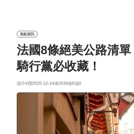
熱點資訊
法國8條絕美公路清單
騎行黨必收藏！
小V
2025-12-14
2639
0
0