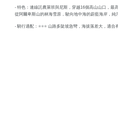
- 特色：連線託農萊班與尼斯，穿越16個高山山口，最高
從阿爾卑斯山的林海雪原，駛向地中海的蔚藍海岸，純
- 騎行適配：⭐⭐⭐ 山路多陡坡急彎，海拔落差大，適