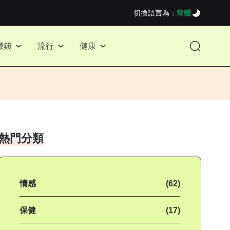
切換語言為：
簡體
賺錢
流行
健康
熱門分類
情感
(62)
保健
(17)