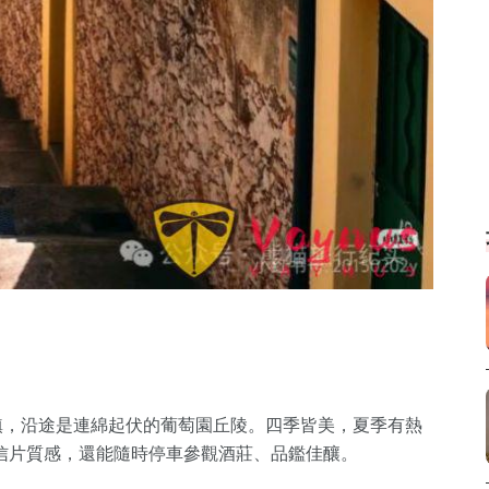
小鎮，沿途是連綿起伏的葡萄園丘陵。四季皆美，夏季有熱
信片質感，還能隨時停車參觀酒莊、品鑑佳釀。