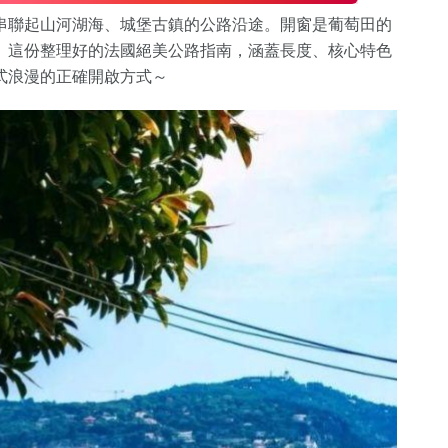
串聯起山河湖海、城堡古鎮的公路沿途。開窗是葡萄田的
。這份整理好的法國絕美公路指南，涵蓋長度、核心特色
式浪漫的正確開啟方式～