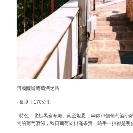
阿爾薩斯葡萄酒之路
- 長度：170公里
- 特色：北起馬倫海姆、南至坦恩，串聯73個葡萄酒
鬧的葡萄酒節，秋日葡萄架掛滿果實，隨手一拍都是明