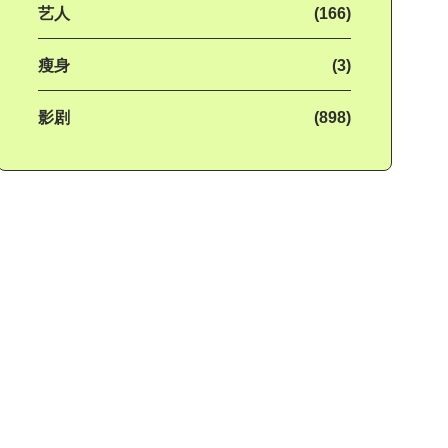
艺人
(166)
瘦身
(3)
影剧
(898)