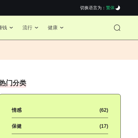
切换语言为：
繁体
赚钱
流行
健康
热门分类
情感
(62)
保健
(17)